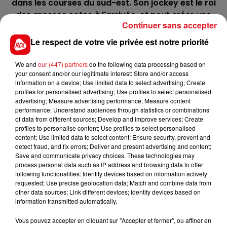
dans les courses du sud-est. Son jockey est le roi
des grosses cotes à l'arrivée, et peut créer une
Continuer sans accepter
surprise.
Le respect de votre vie privée est notre priorité
4 MANDARIN
: Pour sa première dans un quinté il a
affiché un 45/1 à la 4éme place. Cagnes lui réussit
We and
our (447) partners
do the following data processing based on
bien, on peut le voir en fin de combinaison.
your consent and/or our legitimate interest: Store and/or access
information on a device; Use limited data to select advertising; Create
******* -
profiles for personalised advertising; Use profiles to select personalised
advertising; Measure advertising performance; Measure content
En direct des pistes :
performance; Understand audiences through statistics or combinations
of data from different sources; Develop and improve services; Create
profiles to personalise content; Use profiles to select personalised
content; Use limited data to select content; Ensure security, prevent and
detect fraud, and fix errors; Deliver and present advertising and content;
Save and communicate privacy choices. These technologies may
process personal data such as IP address and browsing data to offer
following functionalities: Identify devices based on information actively
requested; Use precise geolocation data; Match and combine data from
FILS D'ACTUS
other data sources; Link different devices; Identify devices based on
information transmitted automatically.
Vous pouvez accepter en cliquant sur "Accepter et fermer", ou affiner en