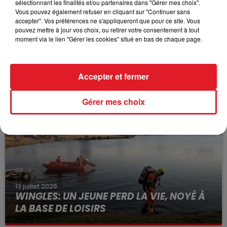
sélectionnant les finalités et/ou partenaires dans "Gérer mes choix".
Vous pouvez également refuser en cliquant sur "Continuer sans
accepter". Vos préférences ne s'appliqueront que pour ce site. Vous
pouvez mettre à jour vos choix, ou retirer votre consentement à tout
moment via le lien "Gérer les cookies" situé en bas de chaque page.
15 juillet 2026
BÉTHUNE: ENQUÊTE POUR HOMICIDE
Accepter et fermer
VOLONTAIRE EN COURS, APRÈS LA...
Selon les premiers éléments, le logement servait
Gérer mes choix
à des prostituées
13 juillet 2026
WINGLES: UN JEUNE PERD LA VIE, NOYÉ À
LA BASE DE LOISIRS
La victime a coulé à pic