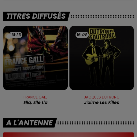
TITRES DIFFUSÉS
16h35
16h35
16h28
16h28
FRANCE GALL
JACQUES DUTRONC
Ella, Elle L'a
J'aime Les Filles
A L'ANTENNE