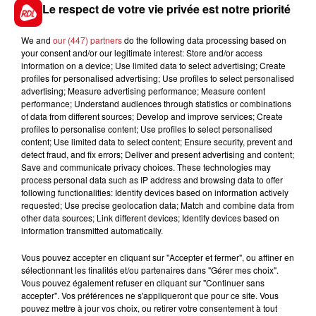
Le respect de votre vie privée est notre priorité
nus, mais va affronter un lot un peu plus relevé. En
cas de défaillance des favoris.
We and
our (447) partners
do the following data processing based on
********
your consent and/or our legitimate interest: Store and/or access
information on a device; Use limited data to select advertising; Create
En direct des pistes :
profiles for personalised advertising; Use profiles to select personalised
advertising; Measure advertising performance; Measure content
performance; Understand audiences through statistics or combinations
of data from different sources; Develop and improve services; Create
profiles to personalise content; Use profiles to select personalised
content; Use limited data to select content; Ensure security, prevent and
detect fraud, and fix errors; Deliver and present advertising and content;
FILS D'ACTUS
Save and communicate privacy choices. These technologies may
process personal data such as IP address and browsing data to offer
following functionalities: Identify devices based on information actively
requested; Use precise geolocation data; Match and combine data from
other data sources; Link different devices; Identify devices based on
information transmitted automatically.
Vous pouvez accepter en cliquant sur "Accepter et fermer", ou affiner en
sélectionnant les finalités et/ou partenaires dans "Gérer mes choix".
Vous pouvez également refuser en cliquant sur "Continuer sans
accepter". Vos préférences ne s'appliqueront que pour ce site. Vous
15 juillet 2026
pouvez mettre à jour vos choix, ou retirer votre consentement à tout
BÉTHUNE: ENQUÊTE POUR HOMICIDE