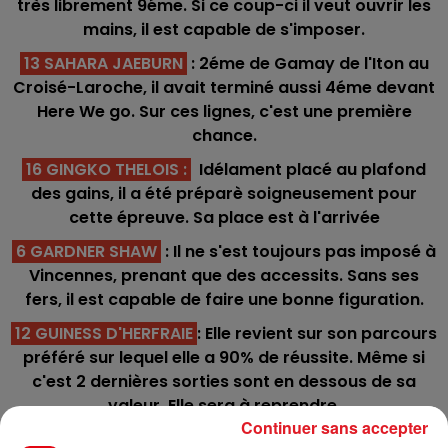
très librement 9éme. Si ce coup-ci il veut ouvrir les
mains, il est capable de s'imposer.
13 SAHARA JAEBURN
: 2éme de Gamay de l'Iton au
Croisé-Laroche, il avait terminé aussi 4éme devant
Here We go. Sur ces lignes, c'est une première
chance.
16 GINGKO THELOIS :
Idélament placé au plafond
des gains, il a été préparè soigneusement pour
cette épreuve. Sa place est à l'arrivée
6 GARDNER SHAW
: Il ne s'est toujours pas imposé à
Vincennes, prenant que des accessits. Sans ses
fers, il est capable de faire une bonne figuration.
12 GUINESS D'HERFRAIE
: Elle revient sur son parcours
préféré sur lequel elle a 90% de réussite. Même si
c'est 2 dernières sorties sont en dessous de sa
valeur. Elle sera à reprendre.
Continuer sans accepter
2 HOLD UP DU DIGEON
: Elle a rarement déçu pieds