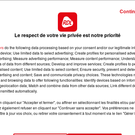
12h00 - 13h00
 surprenante en prenant une seconde place dans le quint
RDL & VOUS
Contin
 de tableau, sa place est de nouveau à l'arrivée..
e de catégorie, sur la Psf il fait toutes ses courses, c'e
emière chance.
Le respect de votre vie privée est notre priorité
, il va débuter sur celle de Chantilly avec des ambitions
ers
do the following data processing based on your consent and/or our legitimate int
, où il n'a pu s'illustrer. Portant le top-weight, il trouve
device; Use limited data to select advertising; Create profiles for personalised adver
 lot plus à sa portée.
vertising; Measure advertising performance; Measure content performance; Unders
ns of data from different sources; Develop and improve services; Create profiles to 
ves sur ce parcours, il lui faudra ici le bon parcours av
alised content; Use limited data to select content; Ensure security, prevent and detect
 dans les stalles
ertising and content; Save and communicate privacy choices. These technologies
and browsing data to offer following functionalities: Identify devices based on infor
16h00 - 19h00
ur, et commence un peu à stagner. Le raccourcissement 
eolocation data; Match and combine data from other data sources; Link different de
nt
Le Jukebox RDL
nsmitted automatically.
à retrouver une 4/5éme place.
**********
cliquant sur "Accepter et fermer", ou affiner en sélectionnant les finalités et/ou pa
 également refuser en cliquant sur "Continuer sans accepter". Vos préférences ne 
ct des pistes :
tre à jour vos choix, ou retirer votre consentement à tout moment via le lien "Gérer 
RIAL DU RABUTIN - 506 ILAYA -