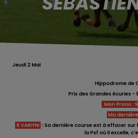
SÉBASTIEN
Jeudi 2 Mai
Hippodrome de Ch
Prix des Grandes écuries
- 
Mon Prono : 9 -
Ma dernière
9 VARIYNI
: Sa dernière course est à effacer sur l
la Psf où il excelle, 