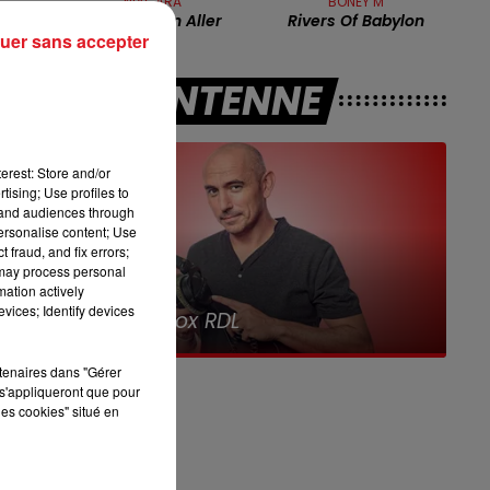
NIAGARA
BONEY M
13h00 - 16h00
é
Je Dois M'en Aller
Rivers Of Babylon
LES APRÈS-MIDI QUI CHANTENT
uer sans accepter
st
A L'ANTENNE
.
erest: Store and/or
tising; Use profiles to
tand audiences through
personalise content; Use
ec
 fraud, and fix errors;
 may process personal
mation actively
7h00 - 10h00
de
vices; Identify devices
Debout c'est l'heure
rtenaires dans "Gérer
s'appliqueront que pour
les cookies" situé en