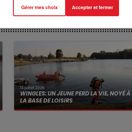
Gérer mes choix
Accepter et fermer
13 juillet 2026
WINGLES: UN JEUNE PERD LA VIE, NOYÉ À
LA BASE DE LOISIRS
La victime a coulé à pic