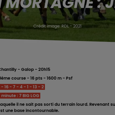
 MORTAGNE : J
Crédit image:
RDL - 2021
antilly - Galop - 20h15
8éme course -
16
pts - 16
00 m - Psf
 16 - 7 - 4 - 1 - 13 - 2
 minute : 7 BIG LOG
aquelle il ne sait pas sorti du terrain lourd. Revenant s
c'est une base incontournable.