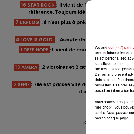
7h00 - 10h00
16 STAR ROCK
: Il vient de faire une rentrée
DEBOUT C'EST L'HEURE
référence. Toujours idéalement placé en bas
7 BIG LOG
: Il n'est plus à présenter dans ce genr
une pr
4 LOVE IS GOLD
: Adepte de la fibré deauvillaise
We and
our (447) partn
1 DEEP HOPE
: Il vient de courir un gros handicap
access information on a 
malgré tout un
select personalised ad
statistics or combinatio
13 AMERA
: 2 victoires et 2 accessits en 5 tentati
profiles to select person
son numéro
Deliver and present adv
data such as IP address 
13h00 - 16h00
2 SERIE
: Elle est passée vite de 35 à 44 de vale
requested; Use precise g
Les Après-midi qui chante
based on information tra
distance peut l'aider 
**
Vous pouvez accepter en 
mes choix". Vous pouvez
En dire
ce site. Vous pouvez met
bas de chaque page.
Laval (R4) : 407 IMPE