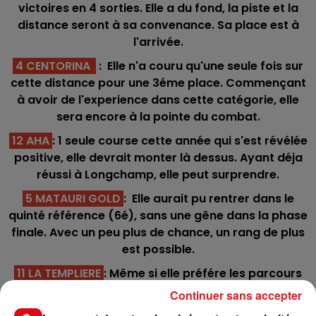
victoires en 4 sorties. Elle a du fond, la piste et la
distance seront à sa convenance. Sa place est à
l'arrivée.
4 CENTORINA
: Elle n'a couru qu'une seule fois sur
cette distance pour une 3éme place. Commençant
à avoir de l'experience dans cette catégorie, elle
sera encore à la pointe du combat.
12 AHA
: 1 seule course cette année qui s'est révélée
positive, elle devrait monter là dessus. Ayant déja
réussi à Longchamp, elle peut surprendre.
5 MATAURI GOLD
:
Elle aurait pu rentrer dans le
quinté référence (6é), sans une gêne dans la phase
finale. Avec un peu plus de chance, un rang de plus
est possible.
11 LA TEMPLIERE
: Même si elle préfére les parcours
plus longs, elle a déjà réussi en prenant des
Continuer sans accepter
accessits sur des distances voisines. En bas de