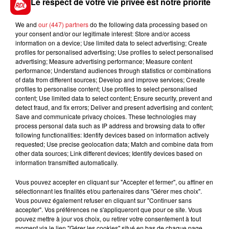
Le respect de votre vie privée est notre priorité
tableau, elle n'est pas à sous-estimer.
********
We and
our (447) partners
do the following data processing based on
your consent and/or our legitimate interest: Store and/or access
En direct des pistes :
information on a device; Use limited data to select advertising; Create
profiles for personalised advertising; Use profiles to select personalised
Les notes du Crosé-Laroche :
advertising; Measure advertising performance; Measure content
performance; Understand audiences through statistics or combinations
of data from different sources; Develop and improve services; Create
profiles to personalise content; Use profiles to select personalised
content; Use limited data to select content; Ensure security, prevent and
FILS D'ACTUS
detect fraud, and fix errors; Deliver and present advertising and content;
Save and communicate privacy choices. These technologies may
process personal data such as IP address and browsing data to offer
following functionalities: Identify devices based on information actively
requested; Use precise geolocation data; Match and combine data from
other data sources; Link different devices; Identify devices based on
information transmitted automatically.
Vous pouvez accepter en cliquant sur "Accepter et fermer", ou affiner en
sélectionnant les finalités et/ou partenaires dans "Gérer mes choix".
Vous pouvez également refuser en cliquant sur "Continuer sans
15 juillet 2026
accepter". Vos préférences ne s'appliqueront que pour ce site. Vous
BÉTHUNE: ENQUÊTE POUR HOMICIDE
pouvez mettre à jour vos choix, ou retirer votre consentement à tout
moment via le lien "Gérer les cookies" situé en bas de chaque page.