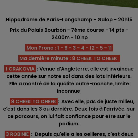
Hippodrome de Paris-Longchamp - Galop - 20h15
Prix du Palais Bourbon
- 7éme course -
14
pts -
2400m - 10 np
Mon Prono : 1 - 8 - 3 - 4 - 12 - 5 - 11
Ma dernière minute : 8 CHEEK TO CHEEK
1 CRAKOVIA
: Venue d'Angleterre, elle est invaincue
cette année sur notre sol dans des lots inférieurs.
Elle a montré de la qualité outre-manche, limite
inconnue
8 CHEEK TO CHEEK
: Avec elle, pas de juste milieu,
c'est dans les 3 ou dernière. Deux fois à l'arrivée, sur
ce parcours, on lui fait confiance pour etre sur le
podium.
3 ROBINIE
: Depuis qu'elle a les oeilleres, c'est deux