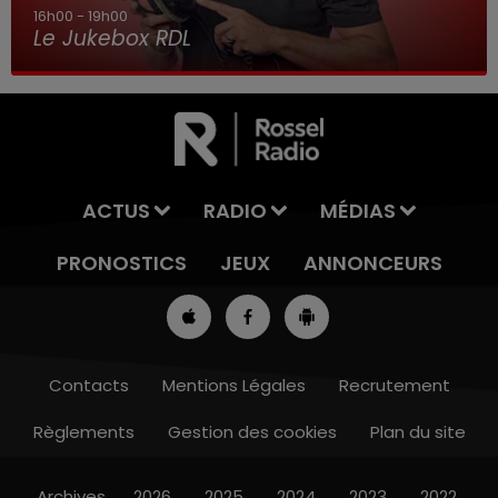
16h00 - 19h00
Le Jukebox RDL
ACTUS
RADIO
MÉDIAS
PRONOSTICS
JEUX
ANNONCEURS
Contacts
Mentions Légales
Recrutement
Règlements
Gestion des cookies
Plan du site
13h00 - 16h00
LES APRÈS-MIDI QUI CHANTENT
Archives
2026
2025
2024
2023
2022