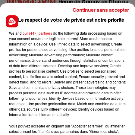
13 IALTO D'HERTALS
: 6éme de Gamay de l'Iton au
Croisé, il vient de préparer cette épreuve en
Continuer sans accepter
prenant une seconde place à Mons. Il peut viser une
Le respect de votre vie privée est notre priorité
5éme place.
********
We and
our (447) partners
do the following data processing based on
your consent and/or our legitimate interest: Store and/or access
En direct des pistes :
information on a device; Use limited data to select advertising; Create
profiles for personalised advertising; Use profiles to select personalised
Les notes du Crosé-Laroche :
advertising; Measure advertising performance; Measure content
performance; Understand audiences through statistics or combinations
Vincennes (R1) : 103 HURRICANE CARTER - 30 JINNOVE
of data from different sources; Develop and improve services; Create
DAB
profiles to personalise content; Use profiles to select personalised
content; Use limited data to select content; Ensure security, prevent and
detect fraud, and fix errors; Deliver and present advertising and content;
Save and communicate privacy choices. These technologies may
process personal data such as IP address and browsing data to offer
following functionalities: Identify devices based on information actively
FILS D'ACTUS
requested; Use precise geolocation data; Match and combine data from
other data sources; Link different devices; Identify devices based on
information transmitted automatically.
Vous pouvez accepter en cliquant sur "Accepter et fermer", ou affiner en
sélectionnant les finalités et/ou partenaires dans "Gérer mes choix".