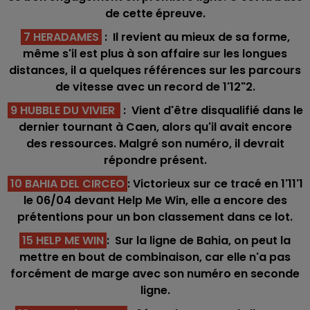
de cette épreuve.
7 HERADAMES
: Il revient au mieux de sa forme,
même s'il est plus à son affaire sur les longues
distances, il a quelques références sur les parcours
de vitesse avec un record de 1'12"2.
9 HUBBLE DU VIVIER
: Vient d'être disqualifié dans le
dernier tournant à Caen, alors qu'il avait encore
des ressources. Malgré son numéro, il devrait
répondre présent.
10 BAHIA DEL CIRCEO
: Victorieux sur ce tracé en 1'11'1
le 06/04 devant Help Me Win, elle a encore des
prétentions pour un bon classement dans ce lot.
15 HELP ME WIN
:
Sur la ligne de Bahia, on peut la
mettre en bout de combinaison, car elle n'a pas
forcément de marge avec son numéro en seconde
ligne.