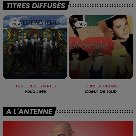
TITRES DIFFUSÉS
11h09
11h09
11h05
11h05
LES NEGRESSES VERTES
PHILIPPE LAFONTAINE
Voila L'ete
Coeur De Loup
A L'ANTENNE