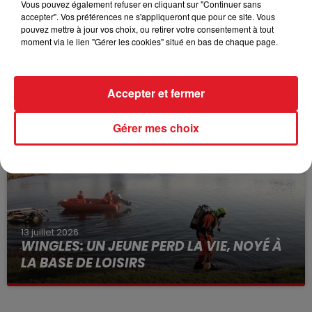
Vous pouvez également refuser en cliquant sur "Continuer sans
accepter". Vos préférences ne s'appliqueront que pour ce site. Vous
pouvez mettre à jour vos choix, ou retirer votre consentement à tout
moment via le lien "Gérer les cookies" situé en bas de chaque page.
15 juillet 2026
BÉTHUNE: ENQUÊTE POUR HOMICIDE
VOLONTAIRE EN COURS, APRÈS LA...
Accepter et fermer
Selon les premiers éléments, le logement servait
à des prostituées
Gérer mes choix
13 juillet 2026
WINGLES: UN JEUNE PERD LA VIE, NOYÉ À
LA BASE DE LOISIRS
La victime a coulé à pic