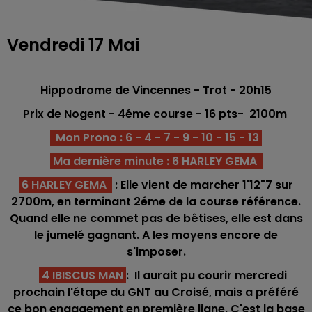
Vendredi 17 Mai
Hippodrome de Vincennes - Trot - 20h15
Prix de Nogent
- 4éme course -
16 pts
-
2100m
Mon Prono : 6 - 4 - 7 - 9 - 10 - 15 - 13
Ma dernière minute : 6 HARLEY GEMA
6 HARLEY GEMA
: Elle vient de marcher 1'12"7 sur
2700m, en terminant 2éme de la course référence.
Quand elle ne commet pas de bêtises, elle est dans
le jumelé gagnant. A les moyens encore de
s'imposer.
4 IBISCUS MAN
: Il aurait pu courir mercredi
prochain l'étape du GNT au Croisé, mais a préféré
ce bon engagement en première ligne. C'est la base