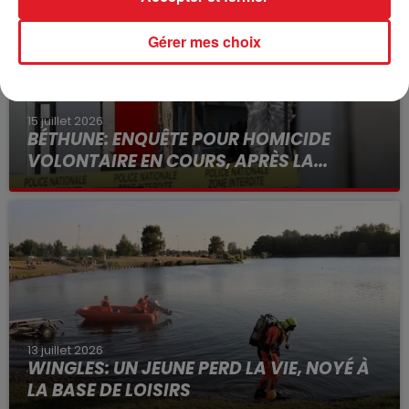
Gérer mes choix
15 juillet 2026
BÉTHUNE: ENQUÊTE POUR HOMICIDE
VOLONTAIRE EN COURS, APRÈS LA...
Selon les premiers éléments, le logement servait
à des prostituées
13 juillet 2026
WINGLES: UN JEUNE PERD LA VIE, NOYÉ À
LA BASE DE LOISIRS