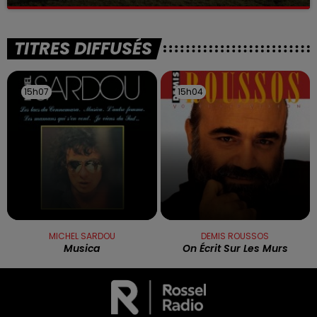
La victime a coulé à pic
TITRES DIFFUSÉS
15h07
15h07
15h04
15h04
MICHEL SARDOU
DEMIS ROUSSOS
Musica
On Écrit Sur Les Murs