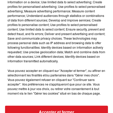
information on a device; Use limited data to select advertising; Create
1 HURELLA
: Un peu de mal à la cernée, car c'est
profiles for personalised advertising; Use profiles to select personalised
souvent elle qui décide. Le changement de
advertising; Measure advertising performance; Measure content
discipline lui fait souvent le plus grand bien, c'est ce
performance; Understand audiences through statistics or combinations
of data from different sources; Develop and improve services; Create
qui sera le cas aujourd'hui.
profiles to personalise content; Use profiles to select personalised
********
content; Use limited data to select content; Ensure security, prevent and
detect fraud, and fix errors; Deliver and present advertising and content;
En direct des pistes :
Save and communicate privacy choices. These technologies may
process personal data such as IP address and browsing data to offer
Enghien (R1) : 304 LOVE ME DO - 915 JALDO D'OCQUES
following functionalities: Identify devices based on information actively
requested; Use precise geolocation data; Match and combine data from
Les notes du Croisé-Laroche :
other data sources; Link different devices; Identify devices based on
information transmitted automatically.
Enghien (R1) : 802 HELLA DE JANA
Vous pouvez accepter en cliquant sur "Accepter et fermer", ou affiner en
Wolvega (R2) : 201 JETLAGHOPE
sélectionnant les finalités et/ou partenaires dans "Gérer mes choix".
Vous pouvez également refuser en cliquant sur "Continuer sans
accepter". Vos préférences ne s'appliqueront que pour ce site. Vous
pouvez mettre à jour vos choix, ou retirer votre consentement à tout
moment via le lien "Gérer les cookies" situé en bas de chaque page.
FIL D'ACTUS
Accepter et fermer