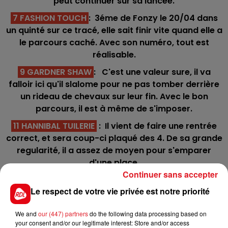
peut continuer sur sa lancée.
7 FASHION TOUCH
: 3éme de Fonzy le 20/04 dans
un quinté sur ce tracé, elle sait finir vite quand elle a
le parcours caché. Avec son numéro, tout est
réalisable.
9 GARDNER SHAW
: C'est une valeur sure, il va
falloir ici qu'il slalome pour ne pas tomber derrière
un rideau de chevaux sur leur fin. Avec le bon
parcours, il est à même de s'imposer.
11 HANNIBAL TUILERIE
: Il vient de faire une rentrée
correct, et sera coup-ci plaqué des 4. De sa grande
regularité, il a assez de moyen pour s'emparer
d'une place.
Continuer sans accepter
2 GOLD VOICE
: Elle alterne les deux disciplines
Le respect de votre vie privée est notre priorité
(participation au Cornulier) et les distances. En se
retrouvant bien placée derrière la voiture, elle sera
We and
our (447) partners
do the following data processing based on
vue pour un accessit.
your consent and/or our legitimate interest: Store and/or access