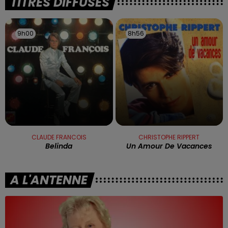
TITRES DIFFUSÉS
9h00
9h00
8h56
8h56
CLAUDE FRANCOIS
CHRISTOPHE RIPPERT
Belinda
Un Amour De Vacances
A L'ANTENNE