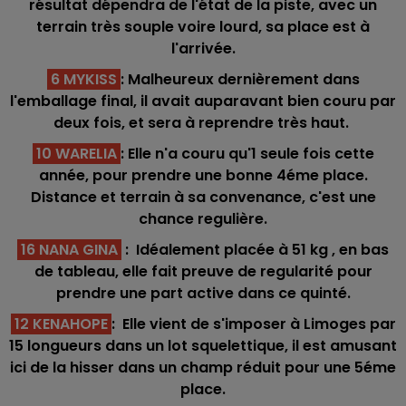
résultat dépendra de l'état de la piste, avec un
terrain très souple voire lourd, sa place est à
l'arrivée.
6 MYKISS
: Malheureux dernièrement dans
l'emballage final, il avait auparavant bien couru par
deux fois, et sera à reprendre très haut.
10 WARELIA
: Elle n'a couru qu'1 seule fois cette
année, pour prendre une bonne 4éme place.
Distance et terrain à sa convenance, c'est une
chance regulière.
16 NANA GINA
: Idéalement placée à 51 kg , en bas
de tableau, elle fait preuve de regularité pour
prendre une part active dans ce quinté.
12 KENAHOPE
: Elle vient de s'imposer à Limoges par
15 longueurs dans un lot squelettique, il est amusant
ici de la h
isser dans un champ réduit pour une 5éme
place.