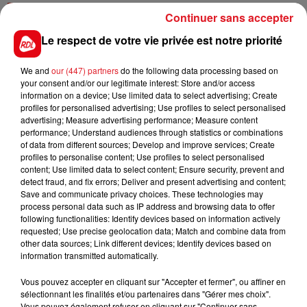
3 JAZZMEN
: A l'arrivée de l'édition 2022 et 2023, elle
Continuer sans accepter
a par contre déçu en Allemagne, en terminant
Le respect de votre vie privée est notre priorité
4éme/4 pour sa rentrée. En revenant sur cette
piste, elle pourrait se réhabiliter.
We and
our (447) partners
do the following data processing based on
*****
your consent and/or our legitimate interest: Store and/or access
information on a device; Use limited data to select advertising; Create
En direct des pistes :
profiles for personalised advertising; Use profiles to select personalised
advertising; Measure advertising performance; Measure content
Les notes du Croisé-Laroche :
performance; Understand audiences through statistics or combinations
of data from different sources; Develop and improve services; Create
profiles to personalise content; Use profiles to select personalised
content; Use limited data to select content; Ensure security, prevent and
detect fraud, and fix errors; Deliver and present advertising and content;
Save and communicate privacy choices. These technologies may
process personal data such as IP address and browsing data to offer
FILS D'ACTUS
following functionalities: Identify devices based on information actively
requested; Use precise geolocation data; Match and combine data from
other data sources; Link different devices; Identify devices based on
information transmitted automatically.
Vous pouvez accepter en cliquant sur "Accepter et fermer", ou affiner en
sélectionnant les finalités et/ou partenaires dans "Gérer mes choix".
Vous pouvez également refuser en cliquant sur "Continuer sans