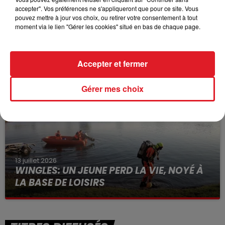
accepter". Vos préférences ne s'appliqueront que pour ce site. Vous
pouvez mettre à jour vos choix, ou retirer votre consentement à tout
moment via le lien "Gérer les cookies" situé en bas de chaque page.
15 juillet 2026
BÉTHUNE: ENQUÊTE POUR HOMICIDE
VOLONTAIRE EN COURS, APRÈS LA...
Accepter et fermer
Selon les premiers éléments, le logement servait
à des prostituées
Gérer mes choix
13 juillet 2026
WINGLES: UN JEUNE PERD LA VIE, NOYÉ À
LA BASE DE LOISIRS
La victime a coulé à pic