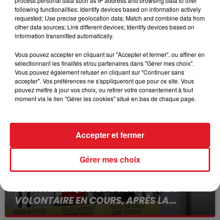
process personal data such as IP address and browsing data to offer
103 HARPAGO RULES - 313 FILEAS D'OSMOZ - 502
following functionalities: Identify devices based on information actively
HEIDI DU BISET
requested; Use precise geolocation data; Match and combine data from
other data sources; Link different devices; Identify devices based on
Le driver à suivre:
information transmitted automatically.
R.Dérieux
Vous pouvez accepter en cliquant sur "Accepter et fermer", ou affiner en
sélectionnant les finalités et/ou partenaires dans "Gérer mes choix".
Vous pouvez également refuser en cliquant sur "Continuer sans
FILS D'ACTUS
accepter". Vos préférences ne s'appliqueront que pour ce site. Vous
pouvez mettre à jour vos choix, ou retirer votre consentement à tout
moment via le lien "Gérer les cookies" situé en bas de chaque page.
Accepter et fermer
Gérer mes choix
15 juillet 2026
BÉTHUNE: ENQUÊTE POUR HOMICIDE
VOLONTAIRE EN COURS, APRÈS LA...
Selon les premiers éléments, le logement servait