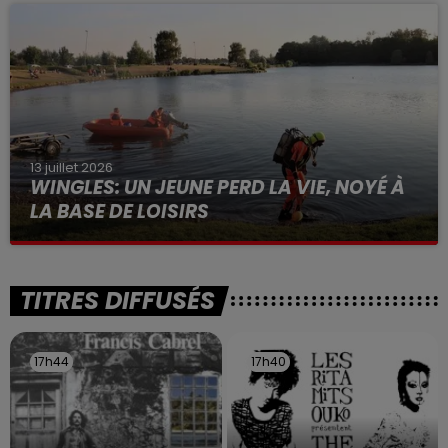
à des prostituées
13 juillet 2026
WINGLES: UN JEUNE PERD LA VIE, NOYÉ À
LA BASE DE LOISIRS
La victime a coulé à pic
TITRES DIFFUSÉS
17h44
17h44
17h40
17h40