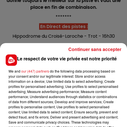
donne toujours le meilleur sur la piste et vaut une
place en fin de combinaison.
*******
En Direct des pistes :
Hippodrome du Croisé-Laroche - Trot - 16h30
C1 : 3 - 14 - 4 - 15 - 8
Continuer sans accepter
C2 : 6 - 11 - 1 - 2 - 10
Le respect de votre vie privée est notre priorité
C3 : 13 - 7 - 1 - 9 - 12
We and
our (447) partners
do the following data processing based on
C4 : 10 - 8 - 3 - 9 - 2
your consent and/or our legitimate interest: Store and/or access
information on a device; Use limited data to select advertising; Create
C5 : 2 - 7 - 1 - 4
profiles for personalised advertising; Use profiles to select personalised
advertising; Measure advertising performance; Measure content
C6 : 5 - 7 - 1- 8 - 4
performance; Understand audiences through statistics or combinations
of data from different sources; Develop and improve services; Create
C7 : 13 - 5 - 7 - 6 - 3
profiles to personalise content; Use profiles to select personalised
content; Use limited data to select content; Ensure security, prevent and
C8 : 2 - 3 - 5 - 1 - 7
detect fraud, and fix errors; Deliver and present advertising and content;
Save and communicate privacy choices. These technologies may
La sélection de la réunion :