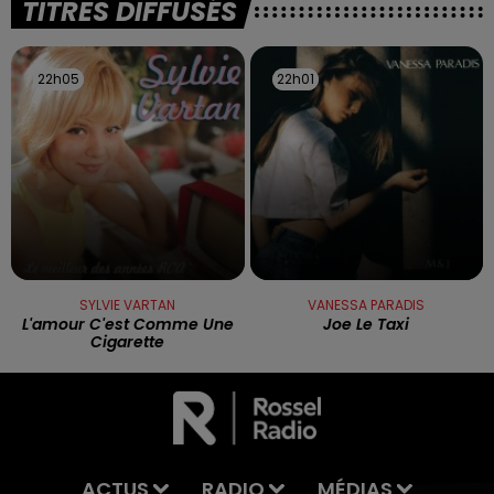
TITRES DIFFUSÉS
22h05
22h05
22h01
22h01
SYLVIE VARTAN
VANESSA PARADIS
L'amour C'est Comme Une
Joe Le Taxi
Cigarette
ACTUS
RADIO
MÉDIAS