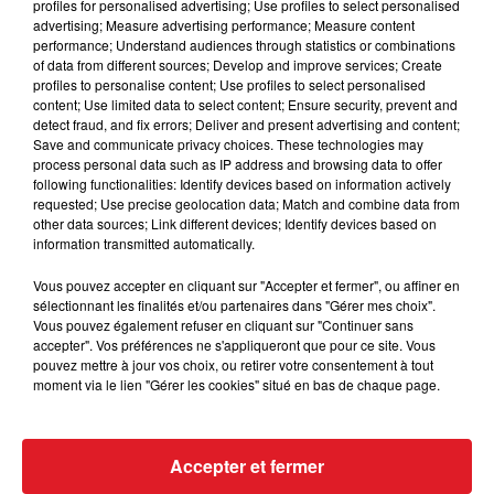
profiles for personalised advertising; Use profiles to select personalised
peut gagner quelques rangs.
advertising; Measure advertising performance; Measure content
performance; Understand audiences through statistics or combinations
4 MISSION ALPHA
: Aprés plusieurs mois d'absence,
of data from different sources; Develop and improve services; Create
profiles to personalise content; Use profiles to select personalised
elle est revenue au mois d'avril encore plus forte
content; Use limited data to select content; Ensure security, prevent and
avec 1 victoire et une seconde place. Pour son
detect fraud, and fix errors; Deliver and present advertising and content;
premier handicap, elle mérite une mention.
Save and communicate privacy choices. These technologies may
process personal data such as IP address and browsing data to offer
********
following functionalities: Identify devices based on information actively
requested; Use precise geolocation data; Match and combine data from
En direct des pistes :
other data sources; Link different devices; Identify devices based on
information transmitted automatically.
Vous pouvez accepter en cliquant sur "Accepter et fermer", ou affiner en
sélectionnant les finalités et/ou partenaires dans "Gérer mes choix".
Vous pouvez également refuser en cliquant sur "Continuer sans
accepter". Vos préférences ne s'appliqueront que pour ce site. Vous
FIL D'ACTUS
pouvez mettre à jour vos choix, ou retirer votre consentement à tout
moment via le lien "Gérer les cookies" situé en bas de chaque page.
Accepter et fermer