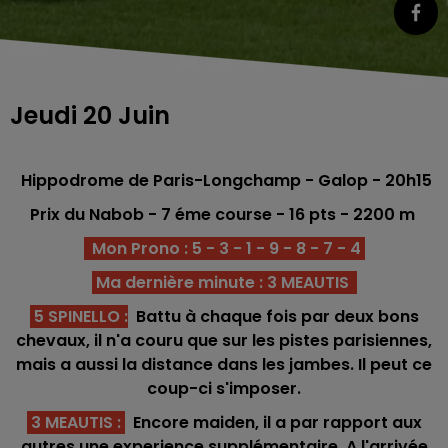
Jeudi 20 Juin
Hippodrome de Paris-Longchamp - Galop - 20h15
Prix du Nabob
- 7 éme course -
16 pts
- 2200
m
Mon Prono : 5 - 3 - 1 - 9 - 8 - 7 - 4
Ma dernière minute : 3 MEAUTIS
5 SPINELLO
:
Battu à chaque fois par deux bons
chevaux, il n'a couru que sur les pistes parisiennes,
mais a aussi la distance dans les jambes. Il peut ce
coup-ci s'imposer.
3 MEAUTIS
:
Encore maiden, il a par rapport aux
autres une experience supplémentaire. A l'arrivée