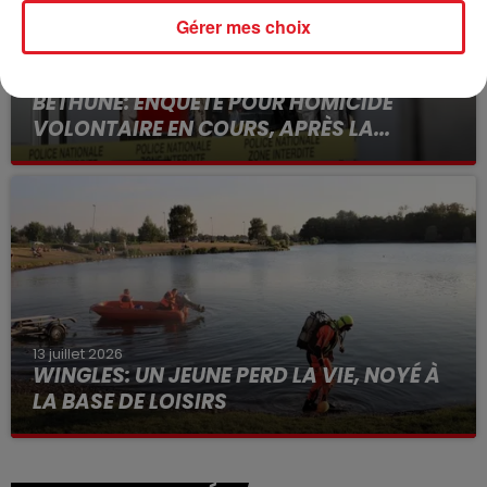
Gérer mes choix
15 juillet 2026
BÉTHUNE: ENQUÊTE POUR HOMICIDE
VOLONTAIRE EN COURS, APRÈS LA...
Selon les premiers éléments, le logement servait
à des prostituées
13 juillet 2026
WINGLES: UN JEUNE PERD LA VIE, NOYÉ À
LA BASE DE LOISIRS
La victime a coulé à pic