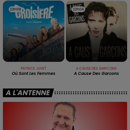
23h08
23h08
23h04
23h04
PATRICK JUVET
A CAUSE DES GARCONS
Où Sont Les Femmes
A Cause Des Garcons
A L'ANTENNE