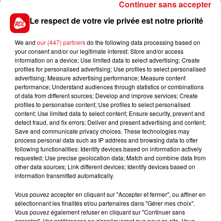
Continuer sans accepter
16 GORDON MIJACK
: Il trouve un bon engagement
au plafond des gains. Sur sa meilleur forme il serait
Le respect de votre vie privée est notre priorité
un prétendant au succés et ne sera pas à sous-
estimer
We and
our (447) partners
do the following data processing based on
your consent and/or our legitimate interest: Store and/or access
********
information on a device; Use limited data to select advertising; Create
profiles for personalised advertising; Use profiles to select personalised
En direct des pistes :
advertising; Measure advertising performance; Measure content
performance; Understand audiences through statistics or combinations
of data from different sources; Develop and improve services; Create
profiles to personalise content; Use profiles to select personalised
content; Use limited data to select content; Ensure security, prevent and
detect fraud, and fix errors; Deliver and present advertising and content;
Save and communicate privacy choices. These technologies may
FILS D'ACTUS
process personal data such as IP address and browsing data to offer
following functionalities: Identify devices based on information actively
requested; Use precise geolocation data; Match and combine data from
other data sources; Link different devices; Identify devices based on
information transmitted automatically.
Vous pouvez accepter en cliquant sur "Accepter et fermer", ou affiner en
sélectionnant les finalités et/ou partenaires dans "Gérer mes choix".
Vous pouvez également refuser en cliquant sur "Continuer sans
accepter". Vos préférences ne s'appliqueront que pour ce site. Vous