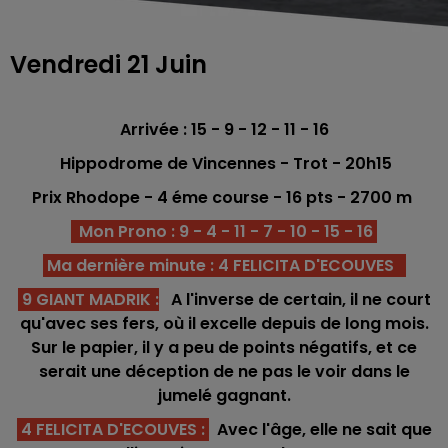
Vendredi 21 Juin
Arrivée : 15 - 9 - 12 - 11 - 16
Hippodrome de Vincennes - Trot - 20h15
Prix Rhodope
- 4 éme course -
16 pts
- 2700
m
Mon Prono : 9 - 4 - 11 - 7 - 10 - 15 - 16
Ma dernière minute : 4 FELICITA D'ECOUVES
9 GIANT MADRIK
:
A l'inverse de certain, il ne court
qu'avec ses fers, où il excelle depuis de long mois.
Sur le papier, il y a peu de points négatifs, et ce
serait une déception de ne pas le voir dans le
jumelé gagnant.
4 FELICITA D'ECOUVES
:
Avec l'âge, elle ne sait que