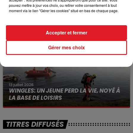
pouvez mettre à jour vos choix, ou retirer votre consentement à tout
15 juillet 2026
moment via le lien "Gérer les cookies" situé en bas de chaque page.
BÉTHUNE: ENQUÊTE POUR HOMICIDE
VOLONTAIRE EN COURS, APRÈS LA...
Selon les premiers éléments, le logement servait
Accepter et fermer
à des prostituées
Gérer mes choix
13 juillet 2026
WINGLES: UN JEUNE PERD LA VIE, NOYÉ À
LA BASE DE LOISIRS
La victime a coulé à pic
TITRES DIFFUSÉS