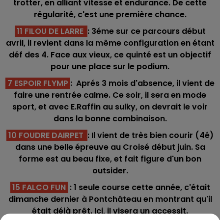
trotter, en alliant vitesse et endurance. De cette
régularité, c'est une première chance.
11 FILOU DE LARRE
: 3éme sur ce parcours début
avril, il revient dans la même configuration en étant
déf des 4. Face aux vieux, ce quinté est un objectif
pour une place sur le podium.
7 ESPOIR FLYMP
: Aprés 3 mois d'absence, il vient de
faire une rentrée calme. Ce soir, il sera en mode
sport, et avec E.Raffin au sulky, on devrait le voir
dans la bonne combinaison.
10 FOUDRE DAIRPET
: Il vient de très bien courir (4é)
dans une belle épreuve au Croisé début juin. Sa
forme est au beau fixe, et fait figure d'un bon
outsider.
15 FALCO FUN
: 1 seule course cette année, c'était
dimanche dernier à Pontchâteau en montrant qu'il
était déjà prêt. Ici, il visera un accessit.