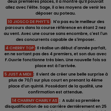
deux premières places, il a montré qu'il pouvait
allez avec l'élite. Sage, il a les moyens de venir les
déposer au poteau.
10 JIOSCO DE PHYT'S
: N'a pas eu le meilleur des
parcours dans la course référence en étant 2 nez
au vent. Avec une course sans encombre, c'est l'un
des concurrents capable de s'imposer.
4 CHERRY TOP
: Il réalise un début d'année parfait,
en ne sortant pas des 4 premiers, et son duo avec
F.Ouvrie fonctionne très bien. Une nouvelle fois sa
place est à l'arrivée.
5 JUST A MIDI
: Il vient de créer une belle surprise à
plus de 70/1 sur plus court en prenant la 4éme
place d'un quinté. Possédant de la qualité, une
confirmation est attendue.
14 CHARMY CHARLY AS
: A subi sa première
disqualification de sa carrière dernièrement en 25