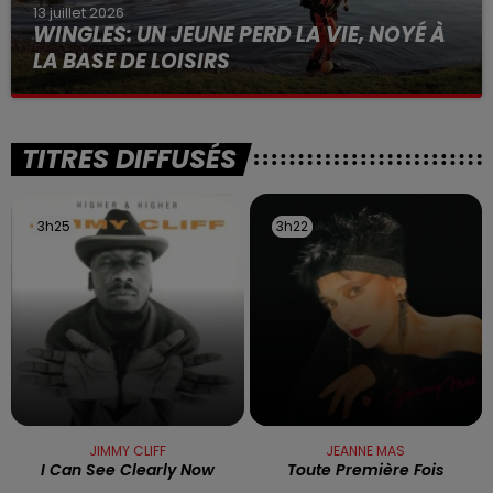
13 juillet 2026
WINGLES: UN JEUNE PERD LA VIE, NOYÉ À
LA BASE DE LOISIRS
La victime a coulé à pic
TITRES DIFFUSÉS
3h25
3h25
3h22
3h22
JIMMY CLIFF
JEANNE MAS
I Can See Clearly Now
Toute Première Fois