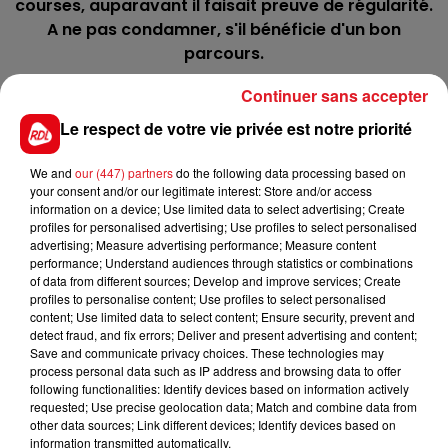
courses, auparavant il faisait preuve de régularité.
A ne pas condamner, s'il bénéficie d'un bon
parcours.
1 JET EXPRESS
: C'est le moins riche de ce quinté,
Continuer sans accepter
mais pas le moins doué, restant sur 3 succés sur ce
Le respect de votre vie privée est notre priorité
parcours. Dans ce lot, il visera un accessit.
********
We and
our (447) partners
do the following data processing based on
your consent and/or our legitimate interest: Store and/or access
En direct des pistes :
information on a device; Use limited data to select advertising; Create
profiles for personalised advertising; Use profiles to select personalised
Magnifique reunion ce dimanche sur
advertising; Measure advertising performance; Measure content
l'hippodrome de Vincennes, avec pas moins
performance; Understand audiences through statistics or combinations
of data from different sources; Develop and improve services; Create
de 5 Groupe I, dans les deux disciplines.
profiles to personalise content; Use profiles to select personalised
content; Use limited data to select content; Ensure security, prevent and
Un beau spectacle, avec tous les champions
detect fraud, and fix errors; Deliver and present advertising and content;
Save and communicate privacy choices. These technologies may
en piste, à ne pas louper
process personal data such as IP address and browsing data to offer
following functionalities: Identify devices based on information actively
requested; Use precise geolocation data; Match and combine data from
other data sources; Link different devices; Identify devices based on
information transmitted automatically.