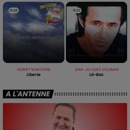
1h26
1h26
1h22
1h22
GILBERT MONTAGNE
JEAN-JACQUES GOLDMAN
Liberte
Là-Bas
A L'ANTENNE