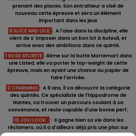
prenant des places. Son entraîneur a visé de
nouveau cette épreuve et sera un élément
important dans les jeux
6 SLICE AND LICE
: A l'aise dans la discipline, elle
vient de s' imposer dans un bon lot à Auteuil, et
arrive avec des ambitions dans ce quinté.
1 ROSE SECRETE
: 4éme sur la butte Mortemart dans
une Listed, elle va porter le top-weight de cette
épreuve, mais en ayant une chance au papier de
faire l'arrivée.
2 CHARMINO
: A 9 ans, il va découvrir la catégorie
des quintés. Ce spécialiste de l'hippodrome de
Nantes, va trouver un parcours coulant à sa
convenance, et reste capable d'une bonne perf.
10 JOLI LOOK
: Il gagne bien sa vie dans les
réclamers, où il a d'ailleurs déjà pris une plac sur
cette piste. Pas sorti des 5 depuis 1 an, sur sa forme