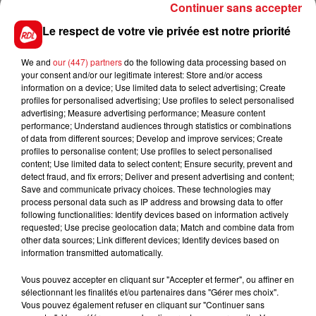
Continuer sans accepter
il peut afficher une belle cote.
Le respect de votre vie privée est notre priorité
14 JOYVOL
: 3 victoires et 2 places sur ses 6
dernières tentatives, il monte ici de catégorie dans
We and
our (447) partners
do the following data processing based on
ce lot non sans une chance de finir 5éme.
your consent and/or our legitimate interest: Store and/or access
information on a device; Use limited data to select advertising; Create
********
profiles for personalised advertising; Use profiles to select personalised
advertising; Measure advertising performance; Measure content
En direct des pistes :
performance; Understand audiences through statistics or combinations
of data from different sources; Develop and improve services; Create
profiles to personalise content; Use profiles to select personalised
content; Use limited data to select content; Ensure security, prevent and
detect fraud, and fix errors; Deliver and present advertising and content;
Save and communicate privacy choices. These technologies may
FILS D'ACTUS
process personal data such as IP address and browsing data to offer
following functionalities: Identify devices based on information actively
requested; Use precise geolocation data; Match and combine data from
other data sources; Link different devices; Identify devices based on
information transmitted automatically.
Vous pouvez accepter en cliquant sur "Accepter et fermer", ou affiner en
sélectionnant les finalités et/ou partenaires dans "Gérer mes choix".
Vous pouvez également refuser en cliquant sur "Continuer sans