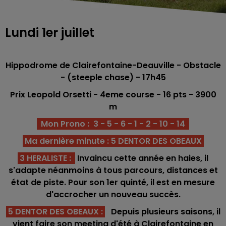
Lundi 1er juillet
Hippodrome de Clairefontaine-Deauville - Obstacle
- (steeple chase) - 17h45
Prix Leopold Orsetti
- 4eme course -
16 pts
- 3900
m
Mon Prono : 3 - 5 - 6 - 1 - 2 - 10 - 14
Ma dernière minute : 5 DENTOR DES OBEAUX
3 HERALISTE
:
Invaincu cette année en haies, il
s'adapte néanmoins à tous parcours, distances et
état de piste. Pour son 1er quinté, il est en mesure
d'accrocher un nouveau succès.
5 DENTOR DES OBEAUX
:
Depuis plusieurs saisons, il
vient faire son meeting d'été à Clairefontaine en