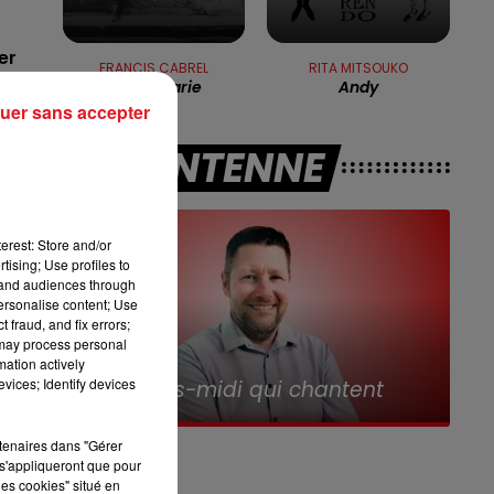
12h00 - 13h00
RDL & VOUS
er
FRANCIS CABREL
RITA MITSOUKO
Petite Marie
Andy
uer sans accepter
t,
A L'ANTENNE
erest: Store and/or
a
tising; Use profiles to
tand audiences through
personalise content; Use
é
 fraud, and fix errors;
 may process personal
mation actively
16h00 - 19h00
st
vices; Identify devices
Le Jukebox RDL
à
rtenaires dans "Gérer
s'appliqueront que pour
les cookies" situé en