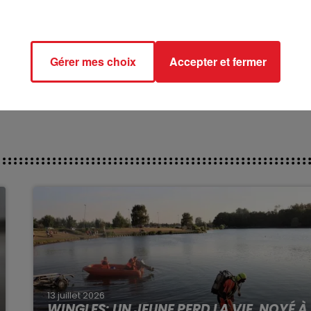
********
ct des pistes :
T NEVIS - 513 HARDI CROWN - 514 GLORIEUSE CARNOIS
Gérer mes choix
Accepter et fermer
du Croisé-Laroche :
Y CASTELETS - 808 JOLI COKTAIL
13 juillet 2026
WINGLES: UN JEUNE PERD LA VIE, NOYÉ À