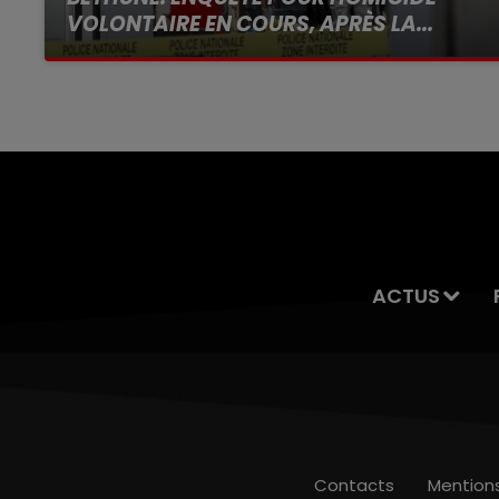
VOLONTAIRE EN COURS, APRÈS LA...
Selon les premiers éléments, le logement
servait à des prostituées
ACTUS
Contacts
Mention