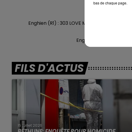
bas de chaque page.
En dire
Enghien (R1) : 303 LOVE ME DO - 407 KITT E
Les notes 
Enghien (R1) : 306 LUCK
FILS D'ACTUS
15 juillet 2026
BÉTHUNE: ENQUÊTE POUR HOMICIDE