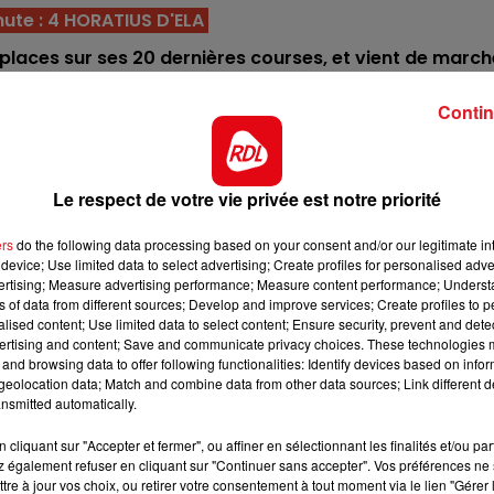
7h00 - 10h00
ute : 4 HORATIUS D'ELA
DEBOUT C'EST L'HEURE
- 8 places sur ses 20 dernières courses, et vient de march
 le voir au-dessus de la seconde place.
Contin
que trotter et va sur tous les profils. Très dur à l'effor
re chance indiscutable.
or au plafond des gains, et revient sans ses fers pour
Le respect de votre vie privée est notre priorité
'est une course visée.
ers
do the following data processing based on your consent and/or our legitimate int
tes, il revient sur un parcours à sa convenance et courr
device; Use limited data to select advertising; Create profiles for personalised adver
nvisager pour une bonne place.
vertising; Measure advertising performance; Measure content performance; Unders
ns of data from different sources; Develop and improve services; Create profiles to 
ontre sur le renouveau, une confirmation dans ce quint
alised content; Use limited data to select content; Ensure security, prevent and detect
 attendue.
ertising and content; Save and communicate privacy choices. These technologies
and browsing data to offer following functionalities: Identify devices based on infor
13h00 - 16h00
onte du sud-est quand même avec des ambitions car il e
eolocation data; Match and combine data from other data sources; Link different de
Les Après-midi qui chantent
i sur cette piste.
nsmitted automatically.
moins bon, mais arrive dans sa saison. Avec un parcours 
cliquant sur "Accepter et fermer", ou affiner en sélectionnant les finalités et/ou pa
 également refuser en cliquant sur "Continuer sans accepter". Vos préférences ne 
e place peut lui revenir.
tre à jour vos choix, ou retirer votre consentement à tout moment via le lien "Gérer 