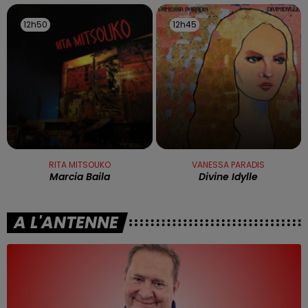
12h50
12h50
12h45
12h45
RITA MITSOUKO
VANESSA PARADIS
Marcia Baila
Divine Idylle
A L'ANTENNE