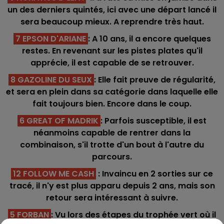
un des derniers quintés, ici avec une départ lancé il
sera beaucoup mieux. A reprendre très haut.
7 EPSON D'ARIANE
: A 10 ans, il a encore quelques
restes. En revenant sur les pistes plates qu'il
apprécie, il est capable de se retrouver.
8 GAZOLINE DU SEUX
: Elle fait preuve de régularité,
et sera en plein dans sa catégorie dans laquelle elle
fait toujours bien. Encore dans le coup.
6 GREAT OF MADRIK
: Parfois susceptible, il est
néanmoins capable de rentrer dans la
combinaison, s'il trotte d'un bout à l'autre du
parcours.
12 FOLLOW ME CASH
: Invaincu en 2 sorties sur ce
tracé, il n'y est plus apparu depuis 2 ans, mais son
retour sera intéressant à suivre.
5 FORBAN
: Vu lors des étapes du trophée vert où il