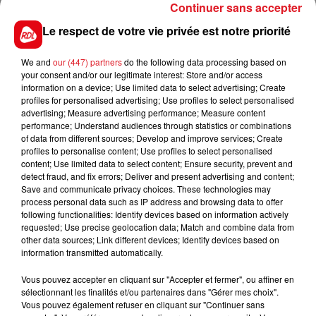
a repris un bon degré de forme, il tentera là-dessus
Continuer sans accepter
et sur son numéro de créer une bonne surprise.
Le respect de votre vie privée est notre priorité
********
We and
our (447) partners
do the following data processing based on
En direct des pistes :
your consent and/or our legitimate interest: Store and/or access
information on a device; Use limited data to select advertising; Create
Les notes du Croisé-Laroche :
profiles for personalised advertising; Use profiles to select personalised
Enghien (R1) : 403 I FEEL PRETTY
advertising; Measure advertising performance; Measure content
performance; Understand audiences through statistics or combinations
of data from different sources; Develop and improve services; Create
profiles to personalise content; Use profiles to select personalised
content; Use limited data to select content; Ensure security, prevent and
detect fraud, and fix errors; Deliver and present advertising and content;
Save and communicate privacy choices. These technologies may
FILS D'ACTUS
process personal data such as IP address and browsing data to offer
following functionalities: Identify devices based on information actively
requested; Use precise geolocation data; Match and combine data from
other data sources; Link different devices; Identify devices based on
information transmitted automatically.
Vous pouvez accepter en cliquant sur "Accepter et fermer", ou affiner en
sélectionnant les finalités et/ou partenaires dans "Gérer mes choix".
Vous pouvez également refuser en cliquant sur "Continuer sans