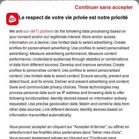
7 GOLIATH DU RIEU
: Il vient de faire une course pour
Continuer sans accepter
préparer ce quinté, comme beaucoup à ce tarif là, il
peut viser un accessit
Le respect de votre vie privée est notre priorité
********
We and
our (447) partners
do the following data processing based on
your consent and/or our legitimate interest: Store and/or access
En direct des pistes :
information on a device; Use limited data to select advertising; Create
Les notes du Croisé-Laroche :
profiles for personalised advertising; Use profiles to select personalised
advertising; Measure advertising performance; Measure content
performance; Understand audiences through statistics or combinations
of data from different sources; Develop and improve services; Create
profiles to personalise content; Use profiles to select personalised
content; Use limited data to select content; Ensure security, prevent and
detect fraud, and fix errors; Deliver and present advertising and content;
Save and communicate privacy choices. These technologies may
process personal data such as IP address and browsing data to offer
FILS D'ACTUS
following functionalities: Identify devices based on information actively
requested; Use precise geolocation data; Match and combine data from
other data sources; Link different devices; Identify devices based on
information transmitted automatically.
Vous pouvez accepter en cliquant sur "Accepter et fermer", ou affiner en
sélectionnant les finalités et/ou partenaires dans "Gérer mes choix".
Vous pouvez également refuser en cliquant sur "Continuer sans