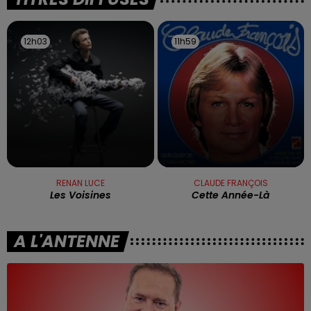
12h03
12h03
11h59
11h59
RENAN LUCE
CLAUDE FRANÇOIS
Les Voisines
Cette Année-Là
A L'ANTENNE