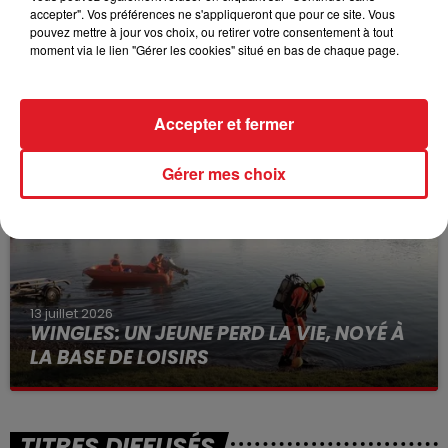
accepter". Vos préférences ne s'appliqueront que pour ce site. Vous
pouvez mettre à jour vos choix, ou retirer votre consentement à tout
moment via le lien "Gérer les cookies" situé en bas de chaque page.
15 juillet 2026
BÉTHUNE: ENQUÊTE POUR HOMICIDE
VOLONTAIRE EN COURS, APRÈS LA...
Accepter et fermer
Selon les premiers éléments, le logement servait
à des prostituées
Gérer mes choix
13 juillet 2026
WINGLES: UN JEUNE PERD LA VIE, NOYÉ À
LA BASE DE LOISIRS
La victime a coulé à pic
TITRES DIFFUSÉS