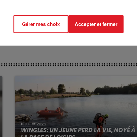
********
ct des pistes :
du Croisé-Laroche :
Gérer mes choix
Accepter et fermer
13 juillet 2026
WINGLES: UN JEUNE PERD LA VIE, NOYÉ À