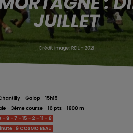
 MORTAGNE : D
JUILLET
Crédit image:
RDL - 2021
antilly - Galop - 15h15
ale
- 3éme course -
16 pts
- 1800
m
 - 9 - 7 -
15 - 2 - 11 - 8
inute : 9 COSMO BEAU