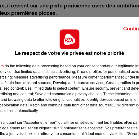
s, il revient sur une piste parisienne avec des ambitio
13h00 - 16h00
deux premières places.
LES APRÈS-MIDI QUI CHANTEN
ur depuis qu'il court les quintés dans lesquelles il a
Contin
erait ce coup-ci de s'imposer.
'un podium, en prenant une 3éme place dans un handicap
stante, il a un premier rôle à jouer.
Le respect de votre vie privée est notre priorité
ce qui lui a permis par 2 fois de rentrer dans la bonne
ers
do the following data processing based on your consent and/or our legitimate int
, une bonne performance est attendue.
device; Use limited data to select advertising; Create profiles for personalised adver
vertising; Measure advertising performance; Measure content performance; Unders
n valeur 41,5, l'hiver dernier. Pour son retour à celle-ci,
ns of data from different sources; Develop and improve services; Create profiles to 
r tout particulièrement.
alised content; Use limited data to select content; Ensure security, prevent and detect
ertising and content; Save and communicate privacy choices. These technologies
il vient par contre de montrer qu'il avait la capacité de
and browsing data to offer following functionalities: Identify devices based on infor
 200 m de plus, il est capable de venir prendre une 5ém
eolocation data; Match and combine data from other data sources; Link different de
16h00 - 19h00
place.
nsmitted automatically.
nt
Le Jukebox RDL
 terrain, sur celui qui est prévu, il devrait l'apprécier. 
cliquant sur "Accepter et fermer", ou affiner en sélectionnant les finalités et/ou pa
 également refuser en cliquant sur "Continuer sans accepter". Vos préférences ne 
ans une combinaison.
tre à jour vos choix, ou retirer votre consentement à tout moment via le lien "Gérer 