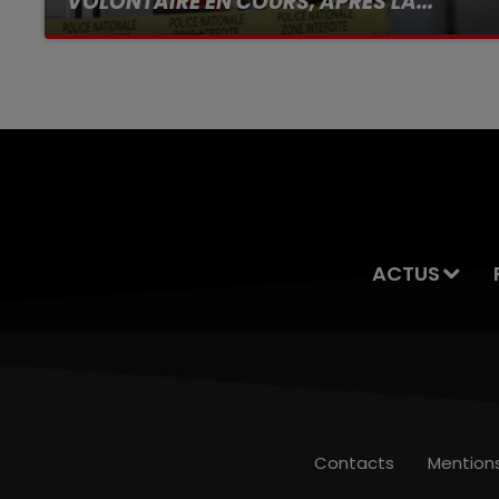
VOLONTAIRE EN COURS, APRÈS LA...
Selon les premiers éléments, le logement
servait à des prostituées
ACTUS
Contacts
Mention