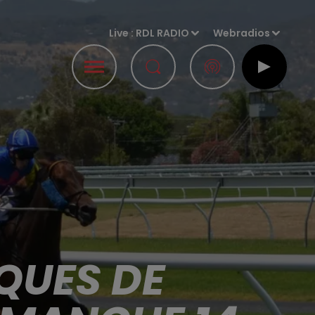
Live :
RDL RADIO
Webradios
QUES DE