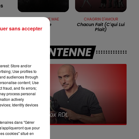
ns
16h00 - 19h00
T
LE JUKEBOX RDL
CHRISTOPHE MAE
CHAGRIN D'AMOUR
La Lune
Chacun Fait (c'qui Lui
uer sans accepter
Plait)
A L'ANTENNE
erest: Store and/or
tising; Use profiles to
tand audiences through
 il
personalise content; Use
 fraud, and fix errors;
 may process personal
mation actively
e
vices; Identify devices
7h00 - 10h00
Debout c'est l'heure
On
rtenaires dans "Gérer
s'appliqueront que pour
les cookies" situé en