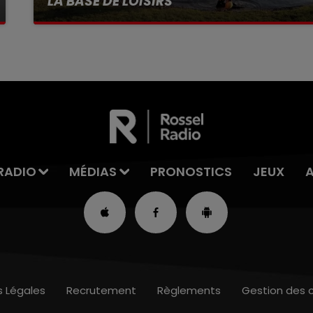
LA BASE DE LOISIRS
La victime a coulé à pic
RADIO
MÉDIAS
PRONOSTICS
JEUX
s Légales
Recrutement
Règlements
Gestion des 