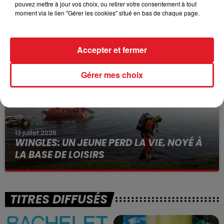
pouvez mettre à jour vos choix, ou retirer votre consentement à tout
15 juillet 2026
moment via le lien "Gérer les cookies" situé en bas de chaque page.
BÉTHUNE: ENQUÊTE POUR HOMICIDE
VOLONTAIRE EN COURS, APRÈS LA...
Selon les premiers éléments, le logement servait
Accepter et fermer
à des prostituées
Gérer mes choix
13 juillet 2026
WINGLES: UN JEUNE PERD LA VIE, NOYÉ À
LA BASE DE LOISIRS
La victime a coulé à pic
TITRES DIFFUSÉS