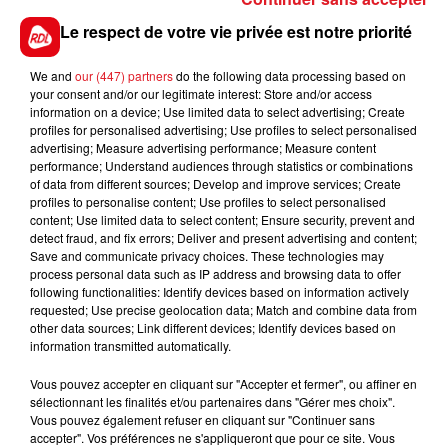
entourage. Affaire à suivre..
Le respect de votre vie privée est notre priorité
*******
En direct des pistes :
We and
our (447) partners
do the following data processing based on
your consent and/or our legitimate interest: Store and/or access
Les notes du Croisé-Laroche :
information on a device; Use limited data to select advertising; Create
307 KEENGAME - 511 INDUS VAL - 604 HOLD UP DU
profiles for personalised advertising; Use profiles to select personalised
advertising; Measure advertising performance; Measure content
SAPTEL - 814 JAPAROV LIRE
performance; Understand audiences through statistics or combinations
of data from different sources; Develop and improve services; Create
profiles to personalise content; Use profiles to select personalised
content; Use limited data to select content; Ensure security, prevent and
detect fraud, and fix errors; Deliver and present advertising and content;
Save and communicate privacy choices. These technologies may
FILS D'ACTUS
process personal data such as IP address and browsing data to offer
following functionalities: Identify devices based on information actively
requested; Use precise geolocation data; Match and combine data from
other data sources; Link different devices; Identify devices based on
information transmitted automatically.
Vous pouvez accepter en cliquant sur "Accepter et fermer", ou affiner en
sélectionnant les finalités et/ou partenaires dans "Gérer mes choix".
Vous pouvez également refuser en cliquant sur "Continuer sans
accepter". Vos préférences ne s'appliqueront que pour ce site. Vous