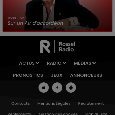
11h00 - 12h00
Sur un Air d'accordéon
ACTUS
RADIO
MÉDIAS
PRONOSTICS
JEUX
ANNONCEURS
Contacts
Mentions Légales
Recrutement
Règlements
Gestion des cookies
Plan du site