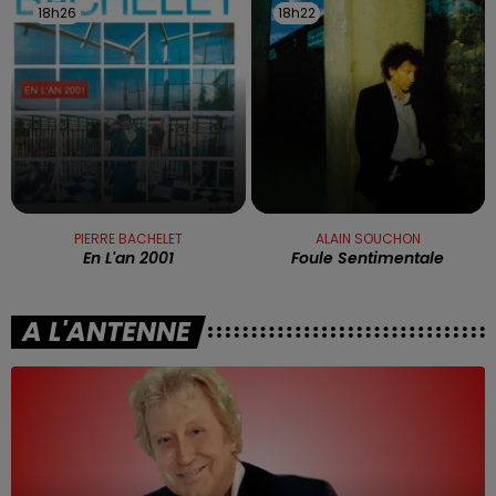
18h26
18h26
18h22
18h22
PIERRE BACHELET
ALAIN SOUCHON
En L'an 2001
Foule Sentimentale
A L'ANTENNE