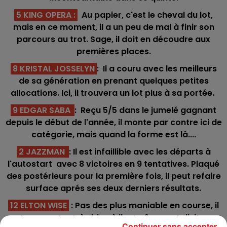
5 KING OPERA
:
Au papier, c'est le cheval du lot,
mais en ce moment, il a un peu de mal à finir son
parcours au trot. Sage, il doit en découdre aux
premières places.
8 KRISTAL JOSSELYN
: Il a couru avec les meilleurs
de sa génération en prenant quelques petites
allocations. Ici, il trouvera un lot plus à sa portée.
9 EDGAR SABA
: Reçu 5/5 dans le jumelé gagnant
depuis le début de l'année, il monte par contre ici de
catégorie, mais quand la forme est là....
2 JAZZMAN
: Il est infaillible avec les départs à
l'autostart avec 8 victoires en 9 tentatives. Plaqué
des postérieurs pour la première fois, il peut refaire
surface aprés ses deux derniers résultats.
12 ELTON WISE
: Pas des plus maniable en course, il
est par contre très bien à l'entraînement dixit son
Continuer sans accepter