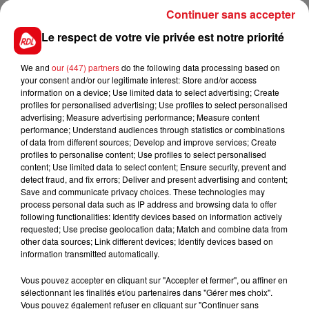
4 MC GROARTY
: A 13 ans, il devrait finir sa carrière
Continuer sans accepter
dans ce quinté. Toujours aussi vaillant, il mériterait
Le respect de votre vie privée est notre priorité
de sortir par une belle porte.
*******
We and
our (447) partners
do the following data processing based on
your consent and/or our legitimate interest: Store and/or access
En direct des pistes :
information on a device; Use limited data to select advertising; Create
profiles for personalised advertising; Use profiles to select personalised
Mauquenchy (R4) : 804 ILLICO DES BAUX
advertising; Measure advertising performance; Measure content
performance; Understand audiences through statistics or combinations
Les notes du Croise-Laroche :
of data from different sources; Develop and improve services; Create
profiles to personalise content; Use profiles to select personalised
content; Use limited data to select content; Ensure security, prevent and
detect fraud, and fix errors; Deliver and present advertising and content;
Save and communicate privacy choices. These technologies may
process personal data such as IP address and browsing data to offer
FILS D'ACTUS
following functionalities: Identify devices based on information actively
requested; Use precise geolocation data; Match and combine data from
other data sources; Link different devices; Identify devices based on
information transmitted automatically.
Vous pouvez accepter en cliquant sur "Accepter et fermer", ou affiner en
sélectionnant les finalités et/ou partenaires dans "Gérer mes choix".
Vous pouvez également refuser en cliquant sur "Continuer sans