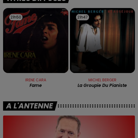
21h50
21h50
21h47
21h47
IRENE CARA
MICHEL BERGER
Fame
La Groupie Du Pianiste
A L'ANTENNE