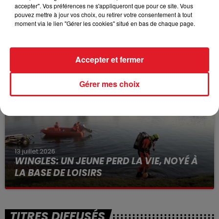
accepter". Vos préférences ne s'appliqueront que pour ce site. Vous
pouvez mettre à jour vos choix, ou retirer votre consentement à tout
moment via le lien "Gérer les cookies" situé en bas de chaque page.
15 juillet 2026
BÉTHUNE: ENQUÊTE POUR HOMICIDE
VOLONTAIRE EN COURS, APRÈS LA...
Accepter et fermer
Selon les premiers éléments, le logement servait
à des prostituées
Gérer mes choix
13 juillet 2026
WINGLES: UN JEUNE PERD LA VIE, NOYÉ À
LA BASE DE LOISIRS
La victime a coulé à pic
TITRES DIFFUSÉS