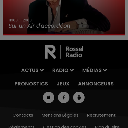
11h00 - 12h00
Sur un Air d'accordéon
ACTUS
RADIO
MÉDIAS
PRONOSTICS
JEUX
ANNONCEURS
Contacts
Mentions Légales
Recrutement
Règlements
Gestion des cookies
Plan du site