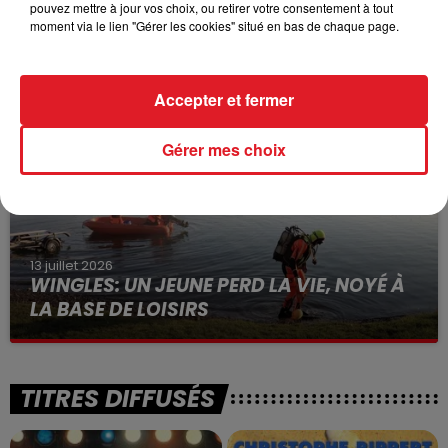
pouvez mettre à jour vos choix, ou retirer votre consentement à tout
15 juillet 2026
moment via le lien "Gérer les cookies" situé en bas de chaque page.
BÉTHUNE: ENQUÊTE POUR HOMICIDE
VOLONTAIRE EN COURS, APRÈS LA...
Selon les premiers éléments, le logement servait
Accepter et fermer
à des prostituées
Gérer mes choix
13 juillet 2026
WINGLES: UN JEUNE PERD LA VIE, NOYÉ À
LA BASE DE LOISIRS
La victime a coulé à pic
TITRES DIFFUSÉS