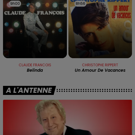
9h00
9h00
8h56
8h56
CLAUDE FRANCOIS
CHRISTOPHE RIPPERT
Belinda
Un Amour De Vacances
A L'ANTENNE