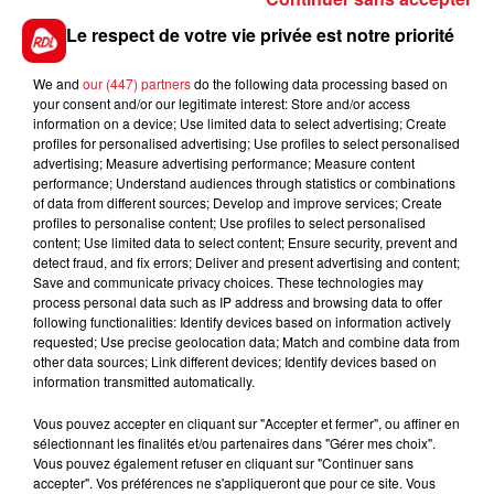
course et plusieurs mauvaises ensuite. S'il est dans
son bon jour une confirmation est attendue sur sa
Le respect de votre vie privée est notre priorité
récente seconde place.
We and
our (447) partners
do the following data processing based on
*******
your consent and/or our legitimate interest: Store and/or access
information on a device; Use limited data to select advertising; Create
En direct des pistes :
profiles for personalised advertising; Use profiles to select personalised
advertising; Measure advertising performance; Measure content
Les notes du Croise-Laroche :
performance; Understand audiences through statistics or combinations
of data from different sources; Develop and improve services; Create
profiles to personalise content; Use profiles to select personalised
content; Use limited data to select content; Ensure security, prevent and
detect fraud, and fix errors; Deliver and present advertising and content;
Save and communicate privacy choices. These technologies may
FILS D'ACTUS
process personal data such as IP address and browsing data to offer
following functionalities: Identify devices based on information actively
requested; Use precise geolocation data; Match and combine data from
other data sources; Link different devices; Identify devices based on
information transmitted automatically.
Vous pouvez accepter en cliquant sur "Accepter et fermer", ou affiner en
sélectionnant les finalités et/ou partenaires dans "Gérer mes choix".
Vous pouvez également refuser en cliquant sur "Continuer sans
accepter". Vos préférences ne s'appliqueront que pour ce site. Vous