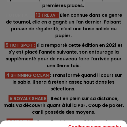
premières places.
FUTUR FATE
13 FREJA
:
Bien connue dans ce genre
de tournoi, elle en a gagné un l'an dernier. Faisant
preuve de régularité, c'est une base solide au
papier.
5 HOT SPOT
:
Il a remporté cette édition en 2021 et
s'y est placé l'année suivante, son entourage la
supplémenté pour de nouveau faire l'arrivée pour
une 3éme fois.
4 SHINNING OCEAN
: Transformé quand il court sur
le sable, il sera à retenir assez haut dans les
sélections..
8 ROYALE SHAKE
: Il est en plein sur sa distance,
mais va découvrir quant à lui la PSF. Coup de poker,
car il posséde des moyens.
6 PEDRITO
: Compliqué à suivre, il fait une bonne
Continuer sans accepter