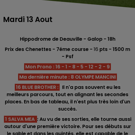
Mardi 13 Aout
Hippodrome de Deauville
- Galop - 18h
Prix des Chenettes
- 7
éme course -
16
pts
- 1500
m
- Psf
Mon Prono : 16 - 1 - 8 - 5 - 12 - 2 - 9
Ma dernière minute : 8 OLYMPE MANCINI
16 BLUE BROTHER
:
Il n'a pas souvent eu les
meilleurs parcours, tout en alignant les secondes
places. En bas de tableau, il n'est plus très loin d'un
succès.
1 SALVA MEA
: Au vu de ses sorties, elle tourne aussi
autour d'une première victoire. Pour ses débuts sur
le sable et dans les quintés, elle est capable de le