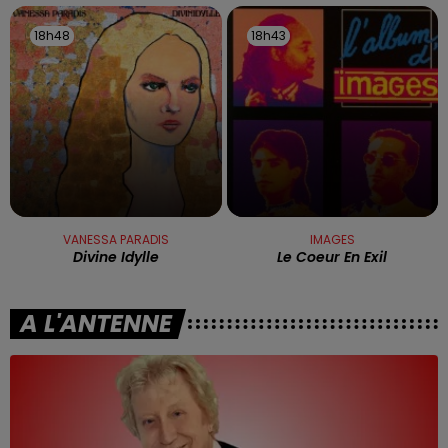
18h48
18h48
18h43
18h43
VANESSA PARADIS
IMAGES
Divine Idylle
Le Coeur En Exil
A L'ANTENNE