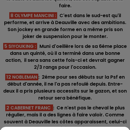
faire.
8 OLYMPE MANCINI
:
C'est dans le sud-est qu'il
performe, et arrive à Deauville avec des ambitions.
Son jockey en grande forme en a même pris son
joker de suspension pour le monter.
5 SIYOUKING :
Muni d'oeillère lors de sa 6éme place
dans un quinté, où il a terminé dans une bonne
action, il sera sans cette fois-ci et devrait gagner
2/3 rangs pour l'occasion.
12 NOBLEMAN
: 2éme pour ses débuts sur la Psf en
début d'année, il ne l'a pas refoulé depuis. Entre-
deux il a pris plusieurs accessits sur le gazon, et son
retour sera bénéfique.
2 CABERNET FRANC
: Ce n'est pas le cheval le plus
régulier, mais il a des lignes à faire valoir. Comme
souvent à Deauville les côtes apparaissent, celui-ci
peut en faire partie.