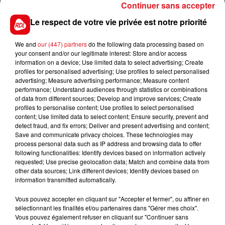
Continuer sans accepter
9 HUNGERY HEART
: Il monte au fur et à mesure de
Le respect de votre vie privée est notre priorité
ses sorties passant de la 14éme place à 1 victoire en
5 tentatives. Dans ce lot, c'est l'x de la course.
We and
our (447) partners
do the following data processing based on
your consent and/or our legitimate interest: Store and/or access
En direct des pistes :
information on a device; Use limited data to select advertising; Create
profiles for personalised advertising; Use profiles to select personalised
Cabourg (R5) : 306 KRUSTY
advertising; Measure advertising performance; Measure content
Les notes du Croise-Laroche :
performance; Understand audiences through statistics or combinations
of data from different sources; Develop and improve services; Create
profiles to personalise content; Use profiles to select personalised
content; Use limited data to select content; Ensure security, prevent and
detect fraud, and fix errors; Deliver and present advertising and content;
Save and communicate privacy choices. These technologies may
FILS D'ACTUS
process personal data such as IP address and browsing data to offer
following functionalities: Identify devices based on information actively
requested; Use precise geolocation data; Match and combine data from
other data sources; Link different devices; Identify devices based on
information transmitted automatically.
Vous pouvez accepter en cliquant sur "Accepter et fermer", ou affiner en
sélectionnant les finalités et/ou partenaires dans "Gérer mes choix".
Vous pouvez également refuser en cliquant sur "Continuer sans