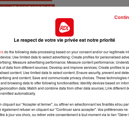
12h00 - 13h00
ute : 10 SAINT NICOLAS
RDL & VOUS
Contin
 parcours en décembre dernier. Toujours pris en valeur
 selle, il doit de nouveau s'imposer.
s il s'était imposé en 42 . Pris ce coup ci en 39, c'est u
Le respect de votre vie privée est notre priorité
ncontournable.
ien fait sur cette piste. En bas de tableau, c'est un candi
ers
do the following data processing based on your consent and/or our legitimate int
device; Use limited data to select advertising; Create profiles for personalised adver
3 premières places.
vertising; Measure advertising performance; Measure content performance; Unders
 toujours réalisé de bonnes performances. Avec l'enduran
ns of data from different sources; Develop and improve services; Create profiles to 
alised content; Use limited data to select content; Ensure security, prevent and detect
il peut aller loin.
ertising and content; Save and communicate privacy choices. These technologies
16h00 - 19h00
and browsing data to offer following functionalities: Identify devices based on infor
nt
Le Jukebox RDL
eur la passé de 1900 à 2500 m à l'automne dernier , il 
eolocation data; Match and combine data from other data sources; Link different de
t pas le déranger, et il a sa place à l'arrivée
nsmitted automatically.
rs mois, il rattrape le temps perdu depuis fin 2021, la p
cliquant sur "Accepter et fermer", ou affiner en sélectionnant les finalités et/ou pa
'est un trés bon outisder.
 également refuser en cliquant sur "Continuer sans accepter". Vos préférences ne 
tre à jour vos choix, ou retirer votre consentement à tout moment via le lien "Gérer 
courses, mais le fait de quitter Deauville pour courir à
ui faire le plus grand bien