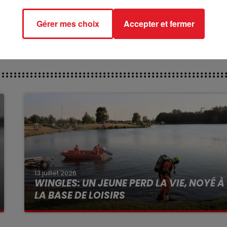
*******
Gérer mes choix
Accepter et fermer
13 juillet 2026
WINGLES: UN JEUNE PERD LA VIE, NOYÉ À
LA BASE DE LOISIRS
La victime a coulé à pic