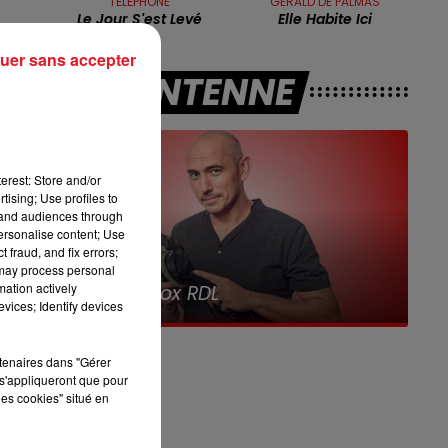
TÉLÉPHONE
GERALD DE PALMAS
13h00 - 16h00
Le Jour S'est Levé
Elle Habite Ici
LES APRÈS-MIDI QUI CHANTENT
uer sans accepter
A L'ANTENNE
ne
dat
erest: Store and/or
tising; Use profiles to
tand audiences through
ce
personalise content; Use
 fraud, and fix errors;
 may process personal
7h00 - 10h00
mation actively
Debout c'est l'heure
ne
vices; Identify devices
sf
rtenaires dans "Gérer
s'appliqueront que pour
les cookies" situé en