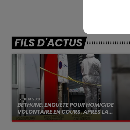
FILS D'ACTUS
15 juillet 2026
BÉTHUNE: ENQUÊTE POUR HOMICIDE
VOLONTAIRE EN COURS, APRÈS LA...
Selon les premiers éléments, le logement
servait à des prostituées