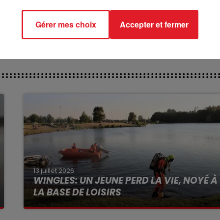
du Croise-Laroche :
Gérer mes choix
Accepter et fermer
13 juillet 2026
WINGLES: UN JEUNE PERD LA VIE, NOYÉ À
LA BASE DE LOISIRS
La victime a coulé à pic