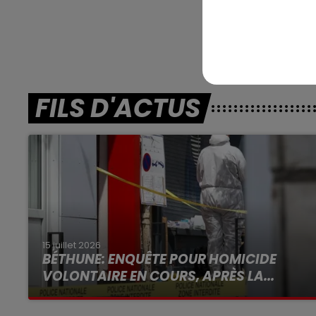
Les notes 
FILS D'ACTUS
15 juillet 2026
BÉTHUNE: ENQUÊTE POUR HOMICIDE
VOLONTAIRE EN COURS, APRÈS LA...
Selon les premiers éléments, le logement
servait à des prostituées