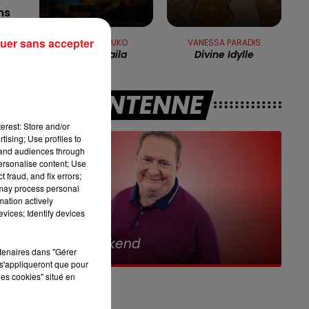
7h00 - 10h00
ns
RDL WEEK-END
uer sans accepter
RITA MITSOUKO
VANESSA PARADIS
Marcia Baila
Divine Idylle
t
A L'ANTENNE
erest: Store and/or
On
tising; Use profiles to
tand audiences through
personalise content; Use
 fraud, and fix errors;
 may process personal
mation actively
ur
vices; Identify devices
10h00 - 12h00
RDL Weekend
rtenaires dans "Gérer
s'appliqueront que pour
les cookies" situé en