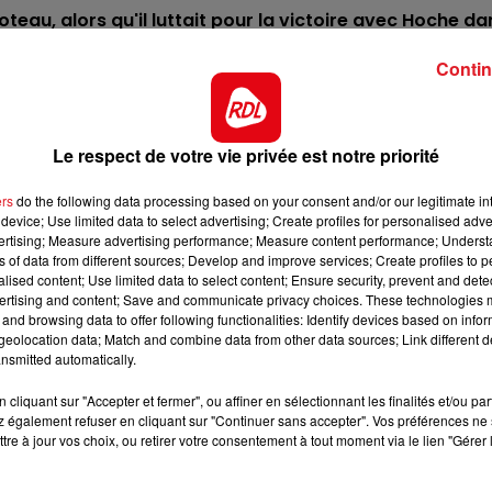
10h00 - 12h00
teau, alors qu'il luttait pour la victoire avec Hoche da
RDL WEEKEND
ans encombre cette fois-ci, il doit s'imposer.
Contin
roite, il compte une victoire et une place sur ce tracé.
e forme, c'est une base indiscutable.
 bien sur l'herbe que sur le sable, à droite qu'à gauche, e
Le respect de votre vie privée est notre priorité
nces. Tous les feux sont au vert.
ers
do the following data processing based on your consent and/or our legitimate int
ite, il s'est bien défendu en prenant une 3éme place. 
device; Use limited data to select advertising; Create profiles for personalised adver
 et sera à suivre de très près
vertising; Measure advertising performance; Measure content performance; Unders
ns of data from different sources; Develop and improve services; Create profiles to 
urs, il est sera mis en mode course pour cette épreuve
alised content; Use limited data to select content; Ensure security, prevent and detect
. Sa place est dans le quinté.
ertising and content; Save and communicate privacy choices. These technologies
and browsing data to offer following functionalities: Identify devices based on infor
 près sans une gêne lors de sa 6éme place. Avec un meille
eolocation data; Match and combine data from other data sources; Link different de
nsmitted automatically.
venir complèter l'arrivée.
7h00 - 10h00
RDL Week-end
77 courses à droite depuis le début de sa carrière, et sa
cliquant sur "Accepter et fermer", ou affiner en sélectionnant les finalités et/ou pa
 également refuser en cliquant sur "Continuer sans accepter". Vos préférences ne 
tient le respect.
tre à jour vos choix, ou retirer votre consentement à tout moment via le lien "Gérer 
ct des pistes :