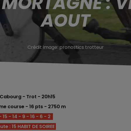
 MORTAGNE : V
AOUT
Crédit image:
pronostics trotteur
Cabourg - Trot
- 20h15
me course -
16
pts
- 2750
m
 15 - 14 - 9 - 16 - 6 - 2
te : 15 HABIT DE SOIREE