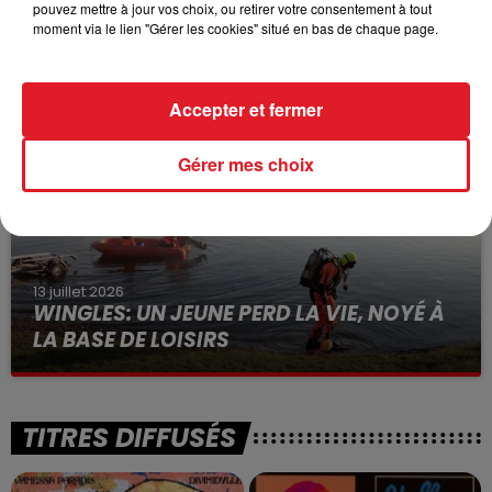
pouvez mettre à jour vos choix, ou retirer votre consentement à tout
15 juillet 2026
moment via le lien "Gérer les cookies" situé en bas de chaque page.
BÉTHUNE: ENQUÊTE POUR HOMICIDE
VOLONTAIRE EN COURS, APRÈS LA...
Selon les premiers éléments, le logement servait
Accepter et fermer
à des prostituées
Gérer mes choix
13 juillet 2026
WINGLES: UN JEUNE PERD LA VIE, NOYÉ À
LA BASE DE LOISIRS
La victime a coulé à pic
TITRES DIFFUSÉS