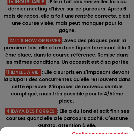
15 INOUBLIABLE
: Elle a fait des merveilles lors du
dernier meeting d'hiver sur ce parcours. Après 6
mois de repos, elle a fait une rentrée correcte, c'est
une course visée, mais peut manquer pour la
gagne.
12 IT'S NOW OR NEVER
: Avec des plaques pour la
première fois, elle a très bien figuré terminant à la 3
éme place, dans la course référence. Remise dans
les mêmes conditions. Un accessit est à sa portée
11 IDYLLE A VIE
: Elle a surpris en s'imposant devant
la plupart des concurrentes qu'elle retrouvera dans
cette épreuve. S'imposer de nouveau semble
compliqué, mais trés possible pour la 4/5éme
place.
4 IBAYA DES FORGES
: Elle a du fond et sait finir ses
courses quand elle a le parcours caché. C'est une
Gurato, attention à elle.
Continuer sans accepter