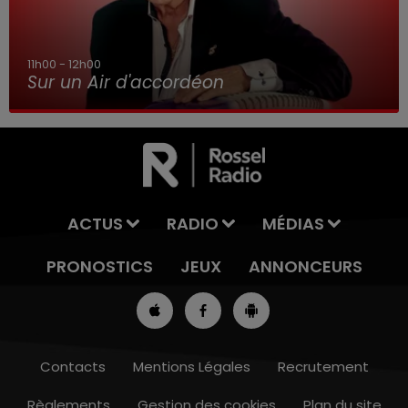
11h00 - 12h00
Sur un Air d'accordéon
ACTUS
RADIO
MÉDIAS
PRONOSTICS
JEUX
ANNONCEURS
Contacts
Mentions Légales
Recrutement
Règlements
Gestion des cookies
Plan du site