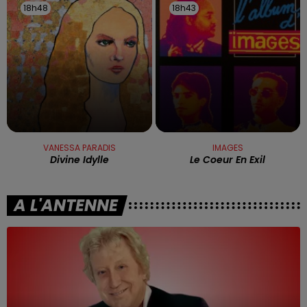
18h48
18h48
18h43
18h43
VANESSA PARADIS
IMAGES
Divine Idylle
Le Coeur En Exil
A L'ANTENNE