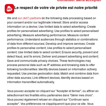
9 ITALIENNE
: La 3éme de l'équipe Allaire, qui vaut
mieux que sa dernière sortie. Elle est en dessous des
Le respect de votre vie privée est notre priorité
meilleures, peut grapiller une place en cas de
défaillance de certaines.
We and
our (447) partners
do the following data processing based on
your consent and/or our legitimate interest: Store and/or access
*************
information on a device; Use limited data to select advertising; Create
profiles for personalised advertising; Use profiles to select personalised
advertising; Measure advertising performance; Measure content
performance; Understand audiences through statistics or combinations
of data from different sources; Develop and improve services; Create
profiles to personalise content; Use profiles to select personalised
content; Use limited data to select content; Ensure security, prevent and
detect fraud, and fix errors; Deliver and present advertising and content;
Save and communicate privacy choices. These technologies may
FILS D'ACTUS
process personal data such as IP address and browsing data to offer
following functionalities: Identify devices based on information actively
requested; Use precise geolocation data; Match and combine data from
other data sources; Link different devices; Identify devices based on
information transmitted automatically.
Vous pouvez accepter en cliquant sur "Accepter et fermer", ou affiner en
sélectionnant les finalités et/ou partenaires dans "Gérer mes choix".
Vous pouvez également refuser en cliquant sur "Continuer sans
accepter". Vos préférences ne s'appliqueront que pour ce site. Vous