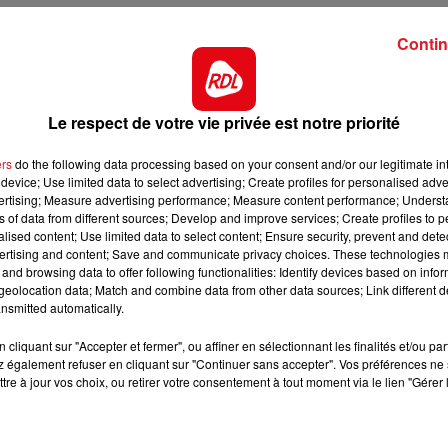
12h00 - 13h00
00% à l'arrivée (1 victoire - 6 places). Pour son premie
RDL & VOUS
courir avec l'ambition de s'imposer.
Contin
 sur cette piste, il a ensuite connu des fortunes diverse
t un état de terrain à son avantage,
Le respect de votre vie privée est notre priorité
lle a débuté sa carriére, puis a tenté sa chance dans 
st en mesure de confirmer en y gagnant 2 rangs.
ers
do the following data processing based on your consent and/or our legitimate int
device; Use limited data to select advertising; Create profiles for personalised adver
le vaut mieux que ses deux derniéres sorties et sera à
vertising; Measure advertising performance; Measure content performance; Unders
ssit sur ce tracé au mois de juin.
ns of data from different sources; Develop and improve services; Create profiles to 
alised content; Use limited data to select content; Ensure security, prevent and detect
 depuis ses premiers pas, finissant toujours dans les 5. I
ertising and content; Save and communicate privacy choices. These technologies
and browsing data to offer following functionalities: Identify devices based on infor
x 3éme places dans les événements.
eolocation data; Match and combine data from other data sources; Link different de
a montré une certaine qualité et devrait le démontrer 
nsmitted automatically.
 son premier quinté.
16h00 - 19h00
cliquant sur "Accepter et fermer", ou affiner en sélectionnant les finalités et/ou pa
qui chantent
Le Jukebox RDL
 également refuser en cliquant sur "Continuer sans accepter". Vos préférences ne 
 et a le droit de courir avec une seconde chance dans u
tre à jour vos choix, ou retirer votre consentement à tout moment via le lien "Gérer 
mme celui-ci.
*****