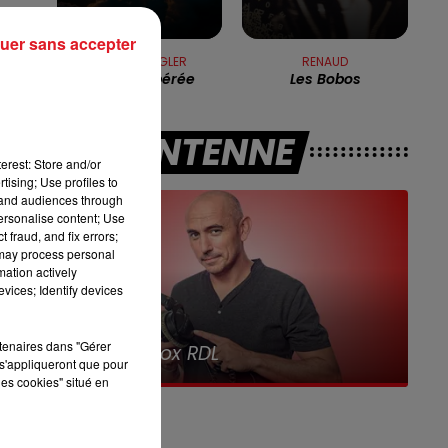
13h00 - 16h00
r
LES APRÈS-MIDI QUI CHANTENT
uer sans accepter
COOKIE DINGLER
RENAUD
s.
Femme Libérée
Les Bobos
un
A L'ANTENNE
erest: Store and/or
tising; Use profiles to
tand audiences through
personalise content; Use
 fraud, and fix errors;
l
 may process personal
mation actively
vices; Identify devices
de
7h00 - 10h00
rtenaires dans "Gérer
Debout c'est l'heure
s'appliqueront que pour
n
les cookies" situé en