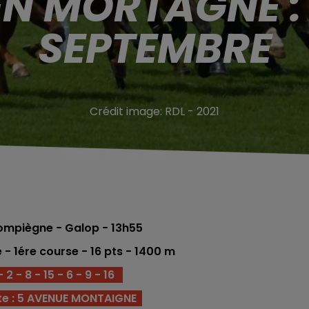
EN MORTAGNE : 
SEPTEMBRE
Crédit image:
RDL - 2021
ompiègne - Galop
- 13h55
e
- 1ére
course -
16
pts
- 1400
m
2 - 8 - 15 - 6 - 9 - 16
te : 5 AVENUE MONTAIGNE