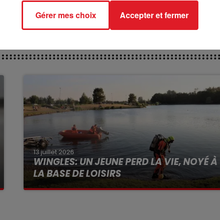
Gérer mes choix
Accepter et fermer
13 juillet 2026
WINGLES: UN JEUNE PERD LA VIE, NOYÉ À
LA BASE DE LOISIRS
La victime a coulé à pic