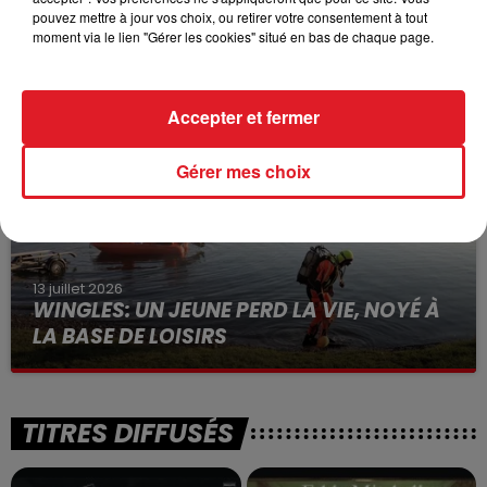
15 juillet 2026
pouvez mettre à jour vos choix, ou retirer votre consentement à tout
BÉTHUNE: ENQUÊTE POUR HOMICIDE
moment via le lien "Gérer les cookies" situé en bas de chaque page.
VOLONTAIRE EN COURS, APRÈS LA...
Selon les premiers éléments, le logement servait
à des prostituées
Accepter et fermer
Gérer mes choix
13 juillet 2026
WINGLES: UN JEUNE PERD LA VIE, NOYÉ À
LA BASE DE LOISIRS
La victime a coulé à pic
TITRES DIFFUSÉS