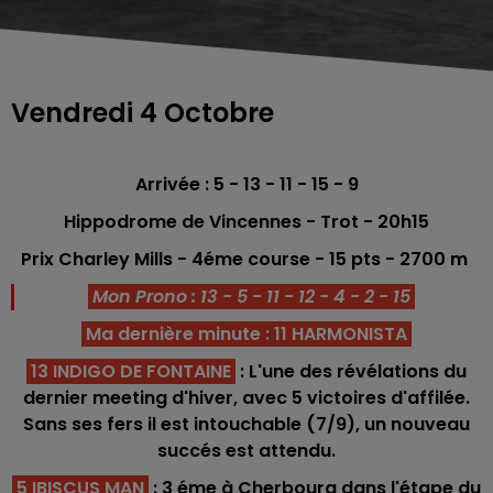
Vendredi 4 Octobre
Arrivée : 5 - 13 - 11 - 15 - 9
Hippodrome de Vincennes - Trot
- 20h15
Prix Charley Mills - 4éme
course -
15
pts
- 2700
m
Mon Prono : 13 - 5 - 11 - 12 - 4 - 2 - 15
Ma dernière minute : 11 HARMONISTA
13 INDIGO DE FONTAINE
: L'une des révélations du
dernier meeting d'hiver, avec 5 victoires d'affilée.
Sans ses fers il est intouchable (7/9), un nouveau
succés est attendu.
5 IBISCUS MAN
: 3 éme à Cherbourg dans l'étape du