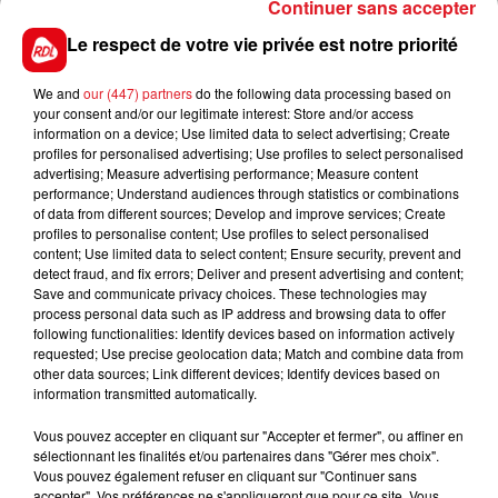
épreuve quintés, il se trouve bien placé au plafond
Continuer sans accepter
des gains. Pour une 4/5 éme place.
Le respect de votre vie privée est notre priorité
*********
We and
our (447) partners
do the following data processing based on
your consent and/or our legitimate interest: Store and/or access
information on a device; Use limited data to select advertising; Create
profiles for personalised advertising; Use profiles to select personalised
advertising; Measure advertising performance; Measure content
performance; Understand audiences through statistics or combinations
of data from different sources; Develop and improve services; Create
profiles to personalise content; Use profiles to select personalised
content; Use limited data to select content; Ensure security, prevent and
detect fraud, and fix errors; Deliver and present advertising and content;
FILS D'ACTUS
Save and communicate privacy choices. These technologies may
process personal data such as IP address and browsing data to offer
following functionalities: Identify devices based on information actively
requested; Use precise geolocation data; Match and combine data from
other data sources; Link different devices; Identify devices based on
information transmitted automatically.
Vous pouvez accepter en cliquant sur "Accepter et fermer", ou affiner en
sélectionnant les finalités et/ou partenaires dans "Gérer mes choix".
Vous pouvez également refuser en cliquant sur "Continuer sans
accepter". Vos préférences ne s'appliqueront que pour ce site. Vous