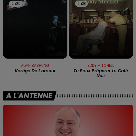
12h29
12h29
12h26
12h26
ALAIN BASHUNG
EDDY MITCHELL
Vertige De L'amour
Tu Peux Préparer Le Café
Noir
A L'ANTENNE