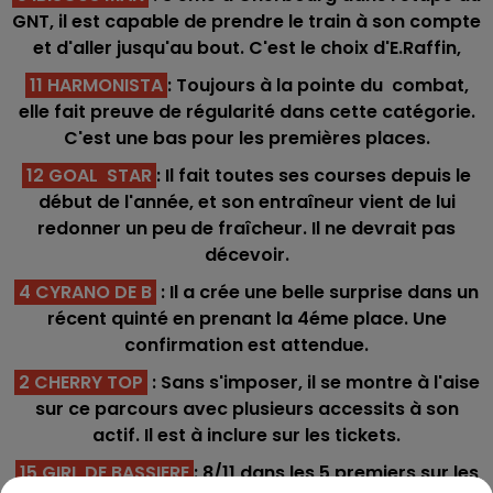
GNT, il est capable de prendre le train à son compte
et d'aller jusqu'au bout. C'est le choix d'E.Raffin,
11 HARMONISTA
: Toujours à la pointe du combat,
elle fait preuve de régularité dans cette catégorie.
C'est une bas pour les premières places.
12 GOAL STAR
: Il fait toutes ses courses depuis le
début de l'année, et son entraîneur vient de lui
redonner un peu de fraîcheur. Il ne devrait pas
décevoir.
4 CYRANO DE B
: Il a crée une belle surprise dans un
récent quinté en prenant la 4éme place. Une
confirmation est attendue.
2 CHERRY TOP
: Sans s'imposer, il se montre à l'aise
sur ce parcours avec plusieurs accessits à son
actif. Il est à inclure sur les tickets.
15 GIRL DE BASSIERE
: 8/11 dans les 5 premiers sur les