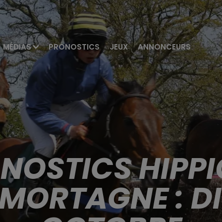
MÉDIAS
PRONOSTICS
JEUX
ANNONCEURS
ONOSTICS HIPPI
 MORTAGNE : D