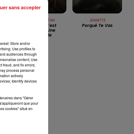
uer sans accepter
ré
13h00 - 16h00
SYLVIE VARTAN
JEANETTE
LES APRÈS-MIDI QUI CHANTENT
L'amour C'est
Porqué Te Vas
Comme Une
Cigarette
erest: Store and/or
es
tising; Use profiles to
tand audiences through
personalise content; Use
 fraud, and fix errors;
s
 may process personal
mation actively
vices; Identify devices
rtenaires dans "Gérer
it
s'appliqueront que pour
les cookies" situé en
e