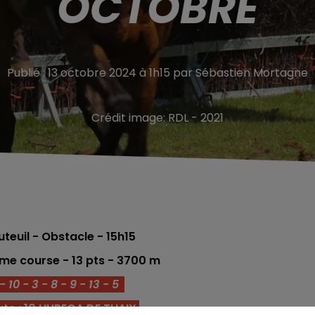
OCTOBRE
Publié : 13 octobre 2024 à 1h15 par Sébastien Mortagne
Crédit image:
RDL - 2021
teuil - Obstacle
- 15h15
3éme
course -
13
pts
- 3700
m
 10 - 3 - 8 - 9 - 13 - 5
te : 10 HUPECA DE THAIX