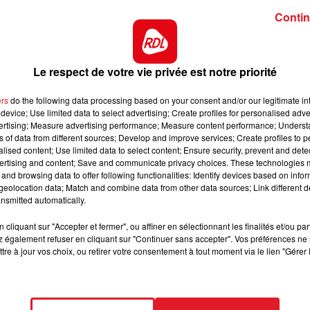
Contin
 en haie, et va retrouver le steeple qu'il affectione. Malg
mble difficile d'aller contre lui.
12h00 - 13h00
RDL & VOUS
urs mais fait preuve de sérieux à chacune de ses sorties
Le respect de votre vie privée est notre priorité
ur lui et pourrait bien réaliser une grande performance
trée de jeu.
ers
do the following data processing based on your consent and/or our legitimate int
arvel Cerisy, qui vient aussi de faire une rentrée. D
device; Use limited data to select advertising; Create profiles for personalised adver
vertising; Measure advertising performance; Measure content performance; Unders
logiquement prendre une part active à l'arrivée.
ns of data from different sources; Develop and improve services; Create profiles to 
alised content; Use limited data to select content; Ensure security, prevent and detect
nd Steeple de Craon (3é) tout en prenant les commande
ertising and content; Save and communicate privacy choices. These technologies
va parcourir pour la 1ére fois ce tracé, avec ambitions.
and browsing data to offer following functionalities: Identify devices based on infor
eolocation data; Match and combine data from other data sources; Link different de
des, il sera dans son élément sur une piste où il a une
nsmitted automatically.
Sa place est dans le quinté.
cliquant sur "Accepter et fermer", ou affiner en sélectionnant les finalités et/ou pa
Obeaux qui va se plaire dans cette épreuve avec un pet
 également refuser en cliquant sur "Continuer sans accepter". Vos préférences ne 
larité dans la discipline.
tre à jour vos choix, ou retirer votre consentement à tout moment via le lien "Gérer 
s a déjà montré sa qualité avec 3 victoires d'affilée cett
nement, il sera suivi avec intêret.