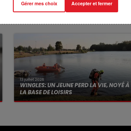
Gérer mes choix
Accepter et fermer
13 juillet 2026
WINGLES: UN JEUNE PERD LA VIE, NOYÉ À
LA BASE DE LOISIRS
La victime a coulé à pic