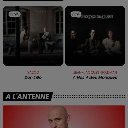
22h15
22h15
22h11
22h11
YAZOO
JEAN-JACQUES GOLDMAN
Don't Go
A Nos Actes Manques
A L'ANTENNE