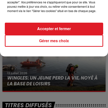
accepter". Vos préférences ne s'appliqueront que pour ce site. Vous
pouvez mettre à jour vos choix, ou retirer votre consentement à tout
moment via le lien "Gérer les cookies" situé en bas de chaque page.
15 juillet 2026
BÉTHUNE: ENQUÊTE POUR HOMICIDE
VOLONTAIRE EN COURS, APRÈS LA...
Accepter et fermer
Selon les premiers éléments, le logement servait
à des prostituées
Gérer mes choix
13 juillet 2026
WINGLES: UN JEUNE PERD LA VIE, NOYÉ À
LA BASE DE LOISIRS
La victime a coulé à pic
TITRES DIFFUSÉS