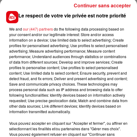
plusieurs fois sa qualité en s'imposant. Elle a des
Continuer sans accepter
ambitions pour participer au quinté.
Le respect de votre vie privée est notre priorité
12 KLARA DE VANDEL
: Elle sera à suivre durant le
meeting d'hiver, en attendant elle va se frotter à
We and
our (447) partners
do the following data processing based on
quelques clients qui auront cette courses comme
your consent and/or our legitimate interest: Store and/or access
information on a device; Use limited data to select advertising; Create
objectif. 4/5éme.
profiles for personalised advertising; Use profiles to select personalised
advertising; Measure advertising performance; Measure content
******
performance; Understand audiences through statistics or combinations
of data from different sources; Develop and improve services; Create
En direct des pistes
profiles to personalise content; Use profiles to select personalised
content; Use limited data to select content; Ensure security, prevent and
detect fraud, and fix errors; Deliver and present advertising and content;
Save and communicate privacy choices. These technologies may
process personal data such as IP address and browsing data to offer
FILS D'ACTUS
following functionalities: Identify devices based on information actively
requested; Use precise geolocation data; Match and combine data from
other data sources; Link different devices; Identify devices based on
information transmitted automatically.
Vous pouvez accepter en cliquant sur "Accepter et fermer", ou affiner en
sélectionnant les finalités et/ou partenaires dans "Gérer mes choix".
Vous pouvez également refuser en cliquant sur "Continuer sans