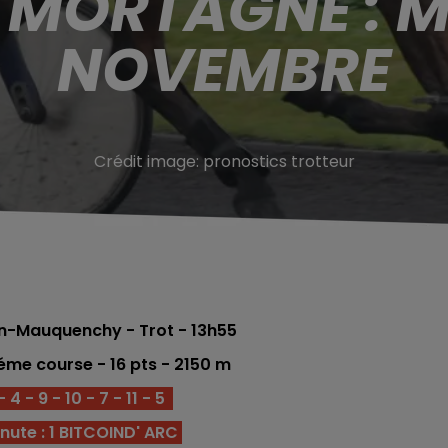
 MORTAGNE : M
NOVEMBRE
Crédit image:
pronostics trotteur
n-Mauquenchy - Trot
- 13h55
 4éme
course -
16
pts
- 2150
m
 4 - 9 - 10 - 7 - 11 - 5
nute : 1 BITCOIND' ARC