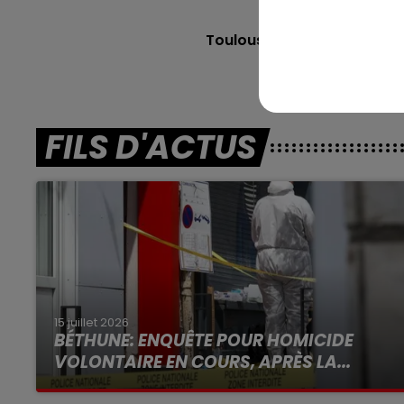
En dire
Toulouse (R4)
: 113 HARMON
FILS D'ACTUS
15 juillet 2026
BÉTHUNE: ENQUÊTE POUR HOMICIDE
VOLONTAIRE EN COURS, APRÈS LA...
Selon les premiers éléments, le logement