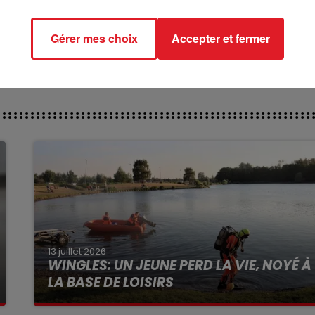
ct des pistes :
IE DE SITA - 110 HELIOT DE GACHERE
Gérer mes choix
Accepter et fermer
13 juillet 2026
WINGLES: UN JEUNE PERD LA VIE, NOYÉ À
LA BASE DE LOISIRS
La victime a coulé à pic