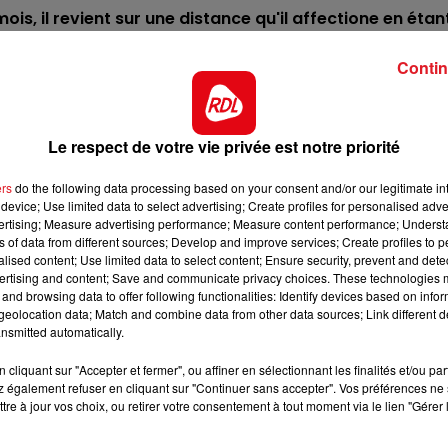
is, il revient sur une distance qu'il affectione en étan
7h00 - 10h00
 par E.Raffin. Première chance.
DEBOUT C'EST L'HEURE
Contin
n s'imposant à Pontchâteau, et ici il est invaincu sur ce
e ligne, une confirmation est attendue.
l a l'habitude de ce genre de départ en pays scandinave.
Le respect de votre vie privée est notre priorité
hrono de 1'11 à Vincennes. C'est un quinté à sa portée.
ers
do the following data processing based on your consent and/or our legitimate int
courte que sur longue distance, et aime finir sur les autre
device; Use limited data to select advertising; Create profiles for personalised adver
 ramasser plus d'un dans la phase finale.
vertising; Measure advertising performance; Measure content performance; Unders
ns of data from different sources; Develop and improve services; Create profiles to 
euphorique, mais on aurait préféré la voir sur plus long
alised content; Use limited data to select content; Ensure security, prevent and detect
, une place est dans ses cordes.
ertising and content; Save and communicate privacy choices. These technologies
and browsing data to offer following functionalities: Identify devices based on infor
pas un inconvénient pour elle, puisqu'il ne faut faire qu
eolocation data; Match and combine data from other data sources; Link different de
on parcours, un accessit est à sa portée.
nsmitted automatically.
12h00 - 13h00
RDL & VOUS
 très bien avec lui (16/18 à l'arrivée), et lui aussi sai
cliquant sur "Accepter et fermer", ou affiner en sélectionnant les finalités et/ou pa
 également refuser en cliquant sur "Continuer sans accepter". Vos préférences ne 
 La cote sera intéressante.
tre à jour vos choix, ou retirer votre consentement à tout moment via le lien "Gérer 
**********