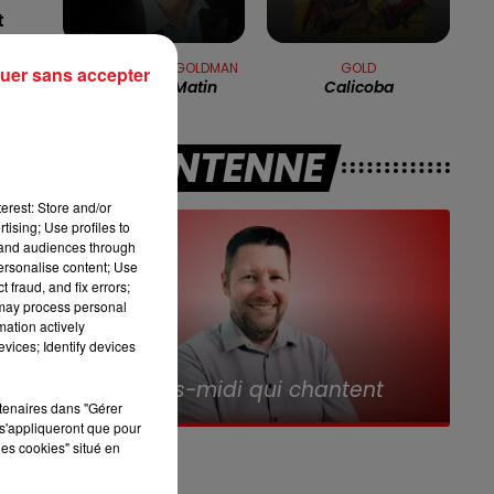
t
12h00 - 13h00
RDL & VOUS
JEAN-JACQUES GOLDMAN
GOLD
uer sans accepter
Encore Un Matin
Calicoba
A L'ANTENNE
erest: Store and/or
s.
tising; Use profiles to
tand audiences through
personalise content; Use
 fraud, and fix errors;
 may process personal
mation actively
e
vices; Identify devices
13h00 - 16h00
Les Après-midi qui chantent
t
rtenaires dans "Gérer
s'appliqueront que pour
les cookies" situé en