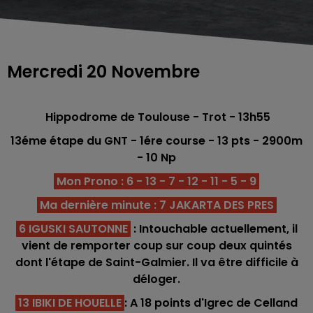
Mercredi 20 Novembre
Hippodrome de Toulouse - Trot
- 13h55
13éme étape du GNT - 1ére
course -
13
pts
- 2900
m
- 10 Np
Mon Prono : 6 - 13 - 7 - 12 - 11 - 5 - 9
Ma dernière minute : 7 JAKARTA DES PRES
6 IGUSKI SAUTONNE
: Intouchable actuellement, il
vient de remporter coup sur coup deux quintés
dont l'étape de Saint-Galmier. Il va être difficile à
déloger.
13 IBIKI DE HOUELLE
: A 18 points d'Igrec de Celland