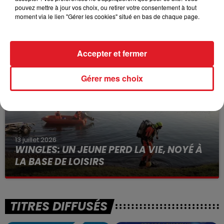
pouvez mettre à jour vos choix, ou retirer votre consentement à tout
15 juillet 2026
moment via le lien "Gérer les cookies" situé en bas de chaque page.
BÉTHUNE: ENQUÊTE POUR HOMICIDE
VOLONTAIRE EN COURS, APRÈS LA...
Selon les premiers éléments, le logement servait
Accepter et fermer
à des prostituées
Gérer mes choix
13 juillet 2026
WINGLES: UN JEUNE PERD LA VIE, NOYÉ À
LA BASE DE LOISIRS
La victime a coulé à pic
TITRES DIFFUSÉS