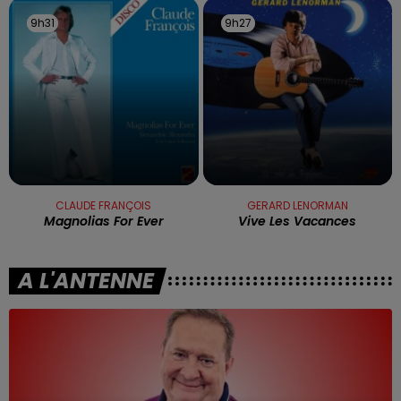
9h31
9h31
9h27
9h27
CLAUDE FRANÇOIS
GERARD LENORMAN
Magnolias For Ever
Vive Les Vacances
A L'ANTENNE