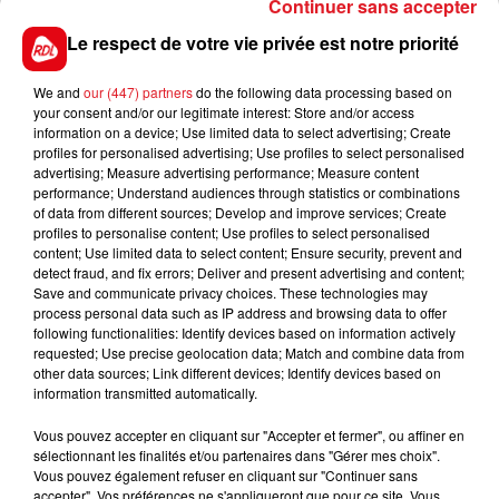
Continuer sans accepter
donne le droit de finir dans les 5.
Le respect de votre vie privée est notre priorité
************
We and
our (447) partners
do the following data processing based on
En direct des pistes :
your consent and/or our legitimate interest: Store and/or access
information on a device; Use limited data to select advertising; Create
profiles for personalised advertising; Use profiles to select personalised
advertising; Measure advertising performance; Measure content
performance; Understand audiences through statistics or combinations
of data from different sources; Develop and improve services; Create
profiles to personalise content; Use profiles to select personalised
content; Use limited data to select content; Ensure security, prevent and
detect fraud, and fix errors; Deliver and present advertising and content;
Save and communicate privacy choices. These technologies may
FILS D'ACTUS
process personal data such as IP address and browsing data to offer
following functionalities: Identify devices based on information actively
requested; Use precise geolocation data; Match and combine data from
other data sources; Link different devices; Identify devices based on
information transmitted automatically.
Vous pouvez accepter en cliquant sur "Accepter et fermer", ou affiner en
sélectionnant les finalités et/ou partenaires dans "Gérer mes choix".
Vous pouvez également refuser en cliquant sur "Continuer sans
accepter". Vos préférences ne s'appliqueront que pour ce site. Vous