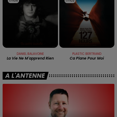
17h06
17h06
17h03
17h03
DANIEL BALAVOINE
PLASTIC BERTRAND
La Vie Ne M'apprend Rien
Ca Plane Pour Moi
A L'ANTENNE