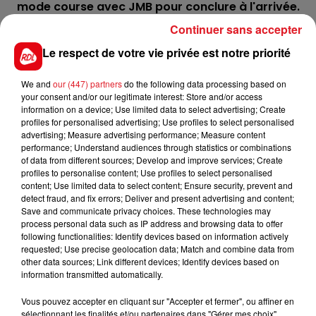
mode course avec JMB pour conclure à l'arrivée.
Continuer sans accepter
5 KATE MESLOISE
: Si elle répete sa valeur de mars à
Aout, elle serait l'une des favorites, mais reste
Le respect de votre vie privée est notre priorité
toutefois intermittente.
We and
our (447) partners
do the following data processing based on
************
your consent and/or our legitimate interest: Store and/or access
information on a device; Use limited data to select advertising; Create
En direct des pistes :
profiles for personalised advertising; Use profiles to select personalised
advertising; Measure advertising performance; Measure content
performance; Understand audiences through statistics or combinations
of data from different sources; Develop and improve services; Create
profiles to personalise content; Use profiles to select personalised
content; Use limited data to select content; Ensure security, prevent and
detect fraud, and fix errors; Deliver and present advertising and content;
Save and communicate privacy choices. These technologies may
process personal data such as IP address and browsing data to offer
following functionalities: Identify devices based on information actively
FILS D'ACTUS
requested; Use precise geolocation data; Match and combine data from
other data sources; Link different devices; Identify devices based on
information transmitted automatically.
Vous pouvez accepter en cliquant sur "Accepter et fermer", ou affiner en
sélectionnant les finalités et/ou partenaires dans "Gérer mes choix".