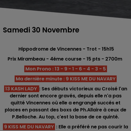
Samedi 30 Novembre
Hippodrome de Vincennes - Trot
- 15h15
Prix Mirambeau - 4éme
course -
15
pts
- 2700
m
Mon Prono : 13 - 9 - 1 - 6 - 4 - 3 - 5
Ma dernière minute : 9 KISS ME DU NAVARY
13 KASH LADY
: Ses débuts victorieux au Croisé l'an
dernier sont encore gravés, depuis elle n'a pas
quitté Vincennes où elle a engrangé succés et
places en passant des boxs de Ph.Allaire à ceux de
P.Belloche. Au top, c'est la base de ce quinté.
9 KISS ME DU NAVARY
: Elle a préféré ne pas courir la