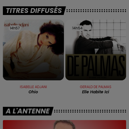
TITRES DIFFUSÉS
14h57
14h57
14h54
14h54
ISABELLE ADJANI
GERALD DE PALMAS
Ohio
Elle Habite Ici
A L'ANTENNE