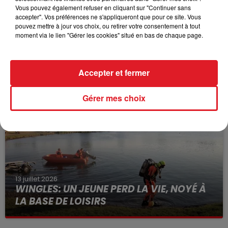
Vous pouvez également refuser en cliquant sur "Continuer sans
accepter". Vos préférences ne s'appliqueront que pour ce site. Vous
pouvez mettre à jour vos choix, ou retirer votre consentement à tout
moment via le lien "Gérer les cookies" situé en bas de chaque page.
15 juillet 2026
BÉTHUNE: ENQUÊTE POUR HOMICIDE
VOLONTAIRE EN COURS, APRÈS LA...
Accepter et fermer
Selon les premiers éléments, le logement servait
Gérer mes choix
à des prostituées
13 juillet 2026
WINGLES: UN JEUNE PERD LA VIE, NOYÉ À
LA BASE DE LOISIRS
La victime a coulé à pic