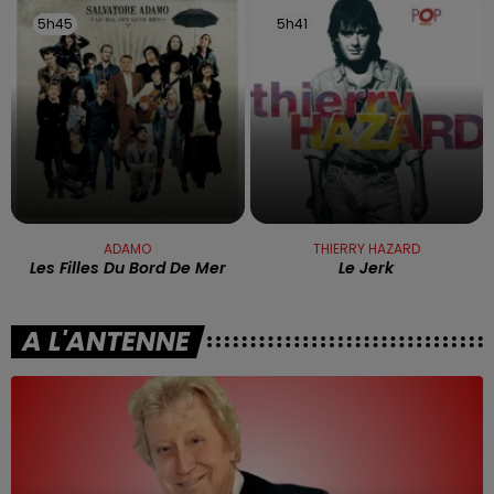
5h45
5h45
5h41
5h41
ADAMO
THIERRY HAZARD
Les Filles Du Bord De Mer
Le Jerk
A L'ANTENNE