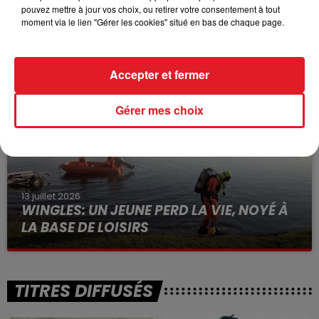
pouvez mettre à jour vos choix, ou retirer votre consentement à tout
15 juillet 2026
moment via le lien "Gérer les cookies" situé en bas de chaque page.
BÉTHUNE: ENQUÊTE POUR HOMICIDE
VOLONTAIRE EN COURS, APRÈS LA...
Selon les premiers éléments, le logement servait
Accepter et fermer
à des prostituées
Gérer mes choix
13 juillet 2026
WINGLES: UN JEUNE PERD LA VIE, NOYÉ À
LA BASE DE LOISIRS
La victime a coulé à pic
TITRES DIFFUSÉS