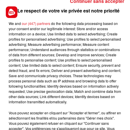
Continuer sans accepter
réhabiliter à l'issu d'un bon parcours
Le respect de votre vie privée est notre priorité
************
We and
our (447) partners
En direct des pistes :
do the following data processing based on
your consent and/or our legitimate interest: Store and/or access
information on a device; Use limited data to select advertising; Create
profiles for personalised advertising; Use profiles to select personalised
advertising; Measure advertising performance; Measure content
performance; Understand audiences through statistics or combinations
of data from different sources; Develop and improve services; Create
profiles to personalise content; Use profiles to select personalised
content; Use limited data to select content; Ensure security, prevent and
detect fraud, and fix errors; Deliver and present advertising and content;
Save and communicate privacy choices. These technologies may
FILS D'ACTUS
process personal data such as IP address and browsing data to offer
following functionalities: Identify devices based on information actively
requested; Use precise geolocation data; Match and combine data from
other data sources; Link different devices; Identify devices based on
information transmitted automatically.
Vous pouvez accepter en cliquant sur "Accepter et fermer", ou affiner en
sélectionnant les finalités et/ou partenaires dans "Gérer mes choix".
Vous pouvez également refuser en cliquant sur "Continuer sans
accepter". Vos préférences ne s'appliqueront que pour ce site. Vous