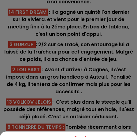
à sa convenance.
14 FIRST DREAM
: Il a gagné un quinté l'an dernier
sur la Riviera, et vient pour le premier jour de
meeting finir à la 2éme place. En bas de tableau,
c'est un bon point d'appui.
3 GURZUF
: 2/2 sur ce tracé, son entourage lui a
laissé de la fraîcheur pour cet engagement. Malgré
ce poids, il a sa chance d'entrée de jeu.
2 LOU FAST
: Avant d'arriver à Cagnes, il s'est
imposé dans un gros handicap à Auteuil. Penalisé
de 4 kg, il tentera de confirmer mais plus pour les
accessits .
13 VOLKOV JELOIS
: C'est plus dans le steeple qu'il
posséde des références, malgré tout en haie, il s'est
déjà placé. C'est un outsider séduisant.
8 TONNERRE DU TEMPS :
Tombée récemment alors
qu'elle avait encore des ressource, elle pourrait se