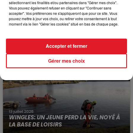
sélectionnant les finalités et/ou partenaires dans "Gérer mes choix".
Vous pouvez également refuser en cliquant sur "Continuer sans
accepter". Vos préférences ne s'appliqueront que pour ce site. Vous
pouvez mettre à jour vos choix, ou retirer votre consentement à tout
moment via le lien "Gérer les cookies" situé en bas de chaque page.
15 juillet 2026
BÉTHUNE: ENQUÊTE POUR HOMICIDE
Accepter et fermer
VOLONTAIRE EN COURS, APRÈS LA...
Selon les premiers éléments, le logement servait
Gérer mes choix
à des prostituées
13 juillet 2026
WINGLES: UN JEUNE PERD LA VIE, NOYÉ À
LA BASE DE LOISIRS
La victime a coulé à pic