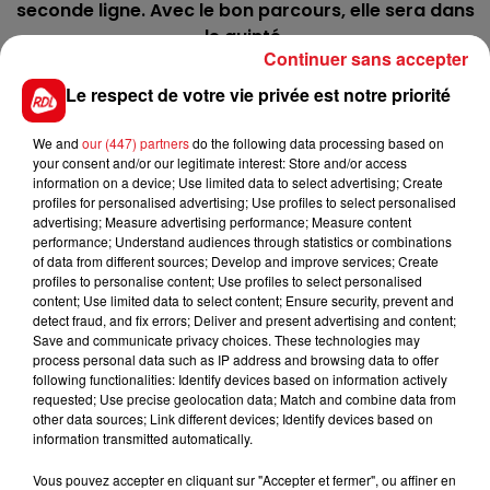
seconde ligne. Avec le bon parcours, elle sera dans
le quinté.
Continuer sans accepter
13 KOKOTE :
Elle avait commencé sa carriére par
Le respect de votre vie privée est notre priorité
une victoire au Croisé l'an dernier, ici elle se
présente pour se qualifier à l'Amérique. Elle monte
We and
our (447) partners
do the following data processing based on
ici de catégorie au mieux de sa forme.
your consent and/or our legitimate interest: Store and/or access
information on a device; Use limited data to select advertising; Create
************
profiles for personalised advertising; Use profiles to select personalised
advertising; Measure advertising performance; Measure content
En direct des pistes :
performance; Understand audiences through statistics or combinations
of data from different sources; Develop and improve services; Create
Vincennes (R1) : 611 JUSTIN BOLD
profiles to personalise content; Use profiles to select personalised
content; Use limited data to select content; Ensure security, prevent and
detect fraud, and fix errors; Deliver and present advertising and content;
Save and communicate privacy choices. These technologies may
process personal data such as IP address and browsing data to offer
following functionalities: Identify devices based on information actively
requested; Use precise geolocation data; Match and combine data from
FILS D'ACTUS
other data sources; Link different devices; Identify devices based on
information transmitted automatically.
Vous pouvez accepter en cliquant sur "Accepter et fermer", ou affiner en