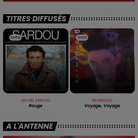
TITRES DIFFUSÉS
0h56
0h56
0h53
0h53
MICHEL SARDOU
DESIRELESS
Rouge
Voyage, Voyage
A L'ANTENNE