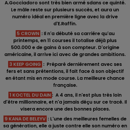
A.Gocciadoro sont très bien armé sdans ce quinté.
Le mâle reste sur plusieurs succès, et aura un
numéro idéal en première ligne avec la drive
d'E.Raffin.
5 CROWN
: Il n'a débuté sa carriére qu'au
printemps, en 11 courses il totalise déjà plus
500.000 e de gains à son compteur. D'origine
américaine, il arrive ici avec de grandes ambitions.
3 KEEP GOING
: Préparé derniérement avec ses
fers et sans prétentions, il fait face à son objectif
en étant mis en mode course. La meilleure chance
française.
1 KOCTEL DU DAIN
: A 4 ans, il n'est plus très loin
d'être millionnaire, et n'a jamais déçu sur ce tracé. Il
visera encore une des bonnes places.
9 KANA DE BELEYV
: L'une des meilleures femelles de
sa génération, elle a juste contre elle son numéro en