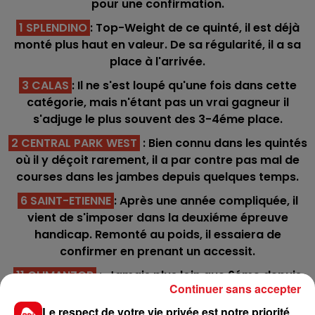
pour une confirmation.
1 SPLENDINO
: Top-Weight de ce quinté, il est déjà
monté plus haut en valeur. De sa régularité, il a sa
place à l'arrivée.
3 CALAS
: Il ne s'est loupé qu'une fois dans cette
catégorie, mais n'étant pas un vrai gagneur il
s'adjuge le plus souvent des 3-4éme place.
2 CENTRAL PARK WEST
: Bien connu dans les quintés
où il y déçoit rarement, il a par contre pas mal de
courses dans les jambes depuis quelques temps.
6 SAINT-ETIENNE
: Après une année compliquée, il
vient de s'imposer dans la deuxiéme épreuve
handicap. Remonté au poids, il essaiera de
confirmer en prenant un accessit.
11 GLIMANZOR
: Jamais plus loin que 6éme depuis
Continuer sans accepter
ses débuts sur les pistes azuréennes, il monte à
Paris avec des ambitions.
Le respect de votre vie privée est notre priorité