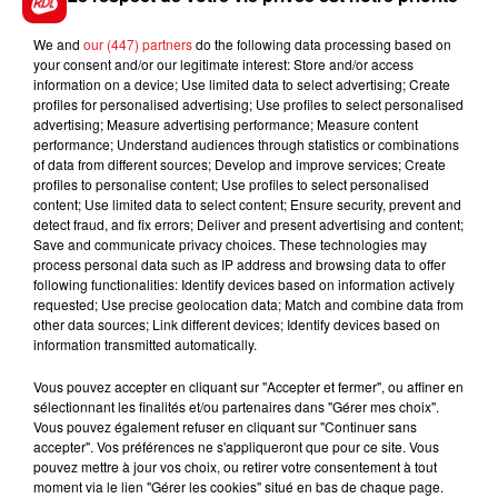
En direct des pistes :
We and
our (447) partners
do the following data processing based on
your consent and/or our legitimate interest: Store and/or access
information on a device; Use limited data to select advertising; Create
profiles for personalised advertising; Use profiles to select personalised
advertising; Measure advertising performance; Measure content
performance; Understand audiences through statistics or combinations
of data from different sources; Develop and improve services; Create
profiles to personalise content; Use profiles to select personalised
content; Use limited data to select content; Ensure security, prevent and
FILS D'ACTUS
detect fraud, and fix errors; Deliver and present advertising and content;
Save and communicate privacy choices. These technologies may
process personal data such as IP address and browsing data to offer
following functionalities: Identify devices based on information actively
requested; Use precise geolocation data; Match and combine data from
other data sources; Link different devices; Identify devices based on
information transmitted automatically.
Vous pouvez accepter en cliquant sur "Accepter et fermer", ou affiner en
sélectionnant les finalités et/ou partenaires dans "Gérer mes choix".
Vous pouvez également refuser en cliquant sur "Continuer sans
15 juillet 2026
accepter". Vos préférences ne s'appliqueront que pour ce site. Vous
BÉTHUNE: ENQUÊTE POUR HOMICIDE
pouvez mettre à jour vos choix, ou retirer votre consentement à tout
VOLONTAIRE EN COURS, APRÈS LA...
moment via le lien "Gérer les cookies" situé en bas de chaque page.