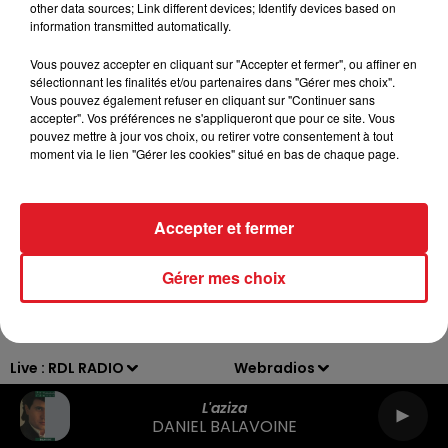
Contacts
Mentions Légales
Recrutement
other data sources; Link different devices; Identify devices based on
information transmitted automatically.
Règlements
Gestion des cookies
Plan du site
Vous pouvez accepter en cliquant sur "Accepter et fermer", ou affiner en
sélectionnant les finalités et/ou partenaires dans "Gérer mes choix".
Vous pouvez également refuser en cliquant sur "Continuer sans
Archives
2026
2025
2024
2023
2022
accepter". Vos préférences ne s'appliqueront que pour ce site. Vous
pouvez mettre à jour vos choix, ou retirer votre consentement à tout
moment via le lien "Gérer les cookies" situé en bas de chaque page.
Accepter et fermer
Gérer mes choix
Live :
RDL RADIO
Webradios
L'aziza
DANIEL BALAVOINE