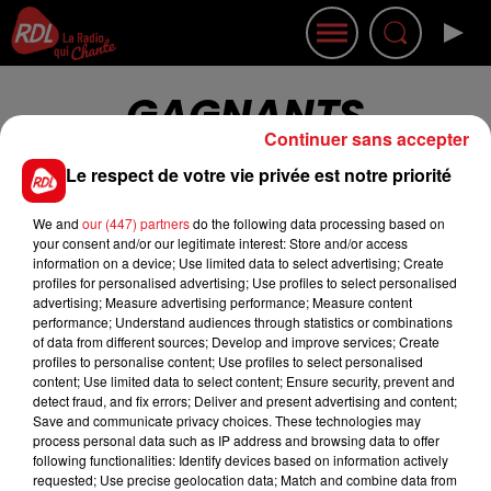
GAGNANTS
Continuer sans accepter
Le respect de votre vie privée est notre priorité
We and
our (447) partners
do the following data processing based on
your consent and/or our legitimate interest: Store and/or access
information on a device; Use limited data to select advertising; Create
profiles for personalised advertising; Use profiles to select personalised
advertising; Measure advertising performance; Measure content
ACTUS
RADIO
MÉDIAS
performance; Understand audiences through statistics or combinations
of data from different sources; Develop and improve services; Create
profiles to personalise content; Use profiles to select personalised
PRONOSTICS
JEUX
ANNONCEURS
content; Use limited data to select content; Ensure security, prevent and
detect fraud, and fix errors; Deliver and present advertising and content;
Save and communicate privacy choices. These technologies may
process personal data such as IP address and browsing data to offer
following functionalities: Identify devices based on information actively
requested; Use precise geolocation data; Match and combine data from