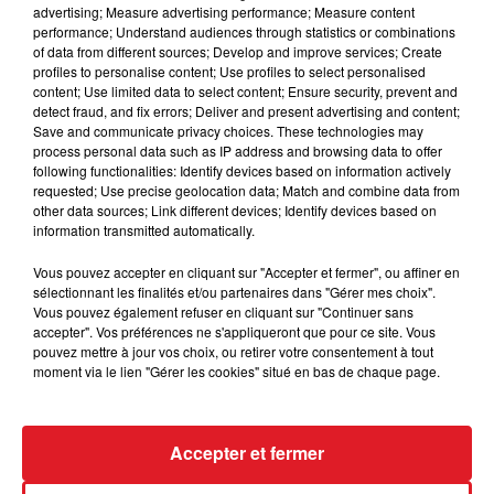
advertising; Measure advertising performance; Measure content
performance; Understand audiences through statistics or combinations
of data from different sources; Develop and improve services; Create
Ce mercredi 14 juillet à 10h20, RDL RADIO a offert à
profiles to personalise content; Use profiles to select personalised
PATRICIA d'ALLOUAGNE un double mois de salaire.
content; Use limited data to select content; Ensure security, prevent and
detect fraud, and fix errors; Deliver and present advertising and content;
Plus de 2500 participants, des milliers d'appels et une
Save and communicate privacy choices. These technologies may
GRANDE GAGNANTE
process personal data such as IP address and browsing data to offer
following functionalities: Identify devices based on information actively
Écouter le podcast
requested; Use precise geolocation data; Match and combine data from
other data sources; Link different devices; Identify devices based on
information transmitted automatically.
Et c'est pas fini en février, plus de 5000€ de cadeaux
pour le mois de l'amour.
Vous pouvez accepter en cliquant sur "Accepter et fermer", ou affiner en
Et sur RDL RADIO, tous nos jeux sont GRATUITS, pas de
sélectionnant les finalités et/ou partenaires dans "Gérer mes choix".
mauvaises surprises sur sa facture de téléphone !
Vous pouvez également refuser en cliquant sur "Continuer sans
accepter". Vos préférences ne s'appliqueront que pour ce site. Vous
pouvez mettre à jour vos choix, ou retirer votre consentement à tout
moment via le lien "Gérer les cookies" situé en bas de chaque page.
Accepter et fermer
ACTUS
RADIO
MÉDIAS