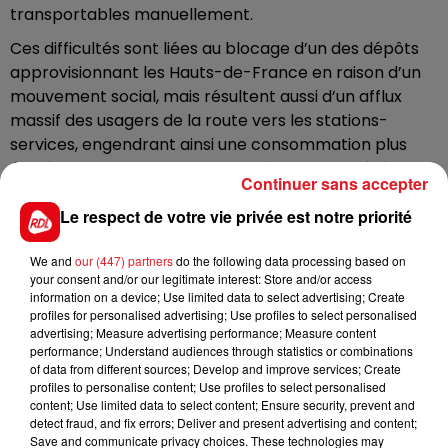
transportables manuellement.
Ces difficultés sont liées au blocage d’un des dépôts
approvisionnant les Hauts-de-France en raison d’un
mouvement social, mais résultent aussi d’un afflux
massif des usagers de la route vers les stations-
services, engendrant ainsi une consommation plus
élevée qu’habituellement. Une décision qui a été prise
Continuer sans accepter
afin de pouvoir mobiliser les 3 autres dépôts de la
région via les réseaux de distributeurs et
Le respect de votre vie privée est notre priorité
approvisionner en carburant de manière prioritaire
We and
our (447) partners
do the following data processing based on
les secteurs connaissant des tensions.
your consent and/or our legitimate interest: Store and/or access
Dans son communiqué publié ce matin, le préfet du
information on a device; Use limited data to select advertising; Create
profiles for personalised advertising; Use profiles to select personalised
Pas-de-Calais a appellé les habitants
"à faire preuve
advertising; Measure advertising performance; Measure content
de civisme et de solidarité"
. Le respect de cette
performance; Understand audiences through statistics or combinations
disposition et les approvisionnements prochains
of data from different sources; Develop and improve services; Create
profiles to personalise content; Use profiles to select personalised
devraient permettre à la situation de revenir à la
content; Use limited data to select content; Ensure security, prevent and
normale dans les prochains jours.
detect fraud, and fix errors; Deliver and present advertising and content;
Save and communicate privacy choices. These technologies may