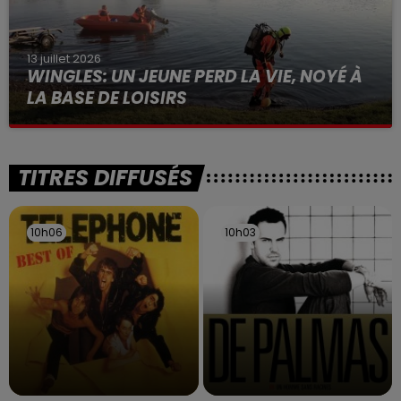
13 juillet 2026
WINGLES: UN JEUNE PERD LA VIE, NOYÉ À
LA BASE DE LOISIRS
La victime a coulé à pic
TITRES DIFFUSÉS
10h06
10h06
10h03
10h03