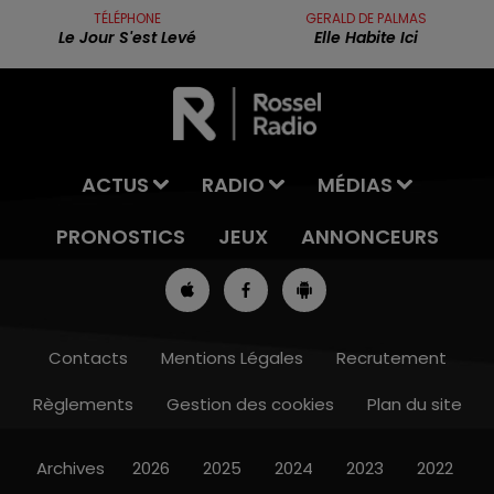
TÉLÉPHONE
GERALD DE PALMAS
Le Jour S'est Levé
Elle Habite Ici
ACTUS
RADIO
MÉDIAS
PRONOSTICS
JEUX
ANNONCEURS
Contacts
Mentions Légales
Recrutement
Règlements
Gestion des cookies
Plan du site
13h00 - 16h00
LES APRÈS-MIDI QUI CHANTENT
Archives
2026
2025
2024
2023
2022