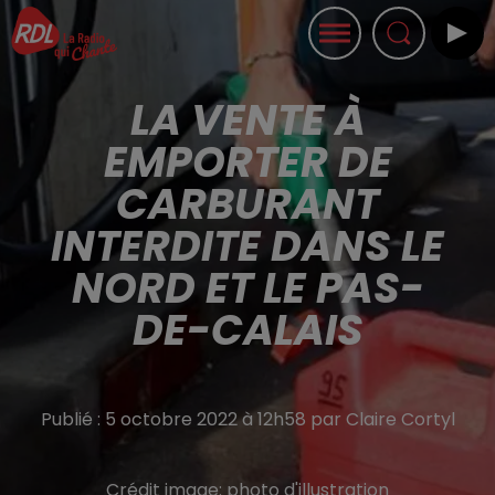
LA VENTE À
EMPORTER DE
CARBURANT
INTERDITE DANS LE
NORD ET LE PAS-
DE-CALAIS
Publié : 5 octobre 2022 à 12h58 par Claire Cortyl
Crédit image:
photo d'illustration