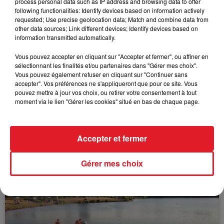
process personal data such as IP address and browsing data to offer
following functionalities: Identify devices based on information actively
requested; Use precise geolocation data; Match and combine data from
FIL D'ACTUS
other data sources; Link different devices; Identify devices based on
information transmitted automatically.
Vous pouvez accepter en cliquant sur "Accepter et fermer", ou affiner en
sélectionnant les finalités et/ou partenaires dans "Gérer mes choix".
Vous pouvez également refuser en cliquant sur "Continuer sans
accepter". Vos préférences ne s'appliqueront que pour ce site. Vous
pouvez mettre à jour vos choix, ou retirer votre consentement à tout
moment via le lien "Gérer les cookies" situé en bas de chaque page.
15 juillet 2026
BÉTHUNE: ENQUÊTE POUR HOMICIDE
Accepter et fermer
VOLONTAIRE EN COURS, APRÈS LA...
Selon les premiers éléments, le logement servait
Gérer mes choix
à des prostituées