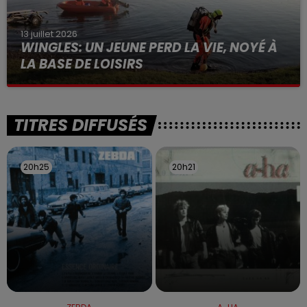
13 juillet 2026
WINGLES: UN JEUNE PERD LA VIE, NOYÉ À
LA BASE DE LOISIRS
La victime a coulé à pic
TITRES DIFFUSÉS
20h25
20h25
20h21
20h21