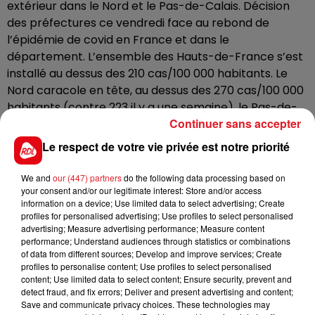
extérieur dans le Nord et le Pas-de-Calais. Décision
des préfectures ce vendredi face au rebond de
l’épidémie de covid en France et dans le
département. L’ensemble des Hauts-de-France s’est
installé au dessus des 210 cas/100 000 habitants. Le
Nord caracole en tête, au dessus des 270 cas/100 000
habitants (contre 223 il y a une semaine), le Pas-de-
Continuer sans accepter
Calais a dépassé les 200 cas/100 000. Le nombre de
malades augmente donc fortement, avec des effets
Le respect de votre vie privée est notre priorité
sur les structures hospitalières.
We and
our (447) partners
do the following data processing based on
La consigne s’applique dès aujourd’hui, dans les lieux à
your consent and/or our legitimate interest: Store and/or access
forte fréquentation, comme les marchés, notamment
information on a device; Use limited data to select advertising; Create
les marchés de noël, les zones piétonnes, aux abords
profiles for personalised advertising; Use profiles to select personalised
advertising; Measure advertising performance; Measure content
des lieux de culte ou tout lieu accueillant du public. Les
performance; Understand audiences through statistics or combinations
cyclistes sont exemptés. Le port du masque a été
of data from different sources; Develop and improve services; Create
rétabli à proximité des établissements scolaires la
profiles to personalise content; Use profiles to select personalised
content; Use limited data to select content; Ensure security, prevent and
semaine dernière.
detect fraud, and fix errors; Deliver and present advertising and content;
Save and communicate privacy choices. These technologies may