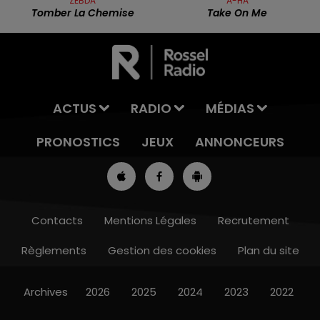
ZEBDA
A-HA
Tomber La Chemise
Take On Me
ACTUS
RADIO
MÉDIAS
PRONOSTICS
JEUX
ANNONCEURS
Contacts
Mentions Légales
Recrutement
Règlements
Gestion des cookies
Plan du site
13h00 - 16h00
LES APRÈS-MIDI QUI CHANTENT
Archives
2026
2025
2024
2023
2022