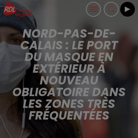
NORD-PAS-DE-
CALAIS : LE PORT
DU MASQUE EN
EXTÉRIEUR À
NOUVEAU
OBLIGATOIRE DANS
LES ZONES TRÈS
FRÉQUENTÉES