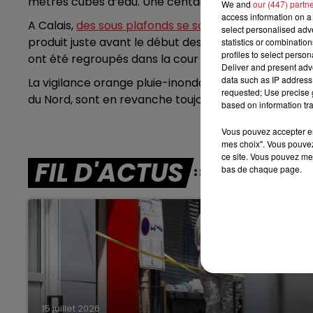
mètres cubes d’eau. Une centaine de salariés a ét
We and
our (447) partn
access information on a 
7h00 - 10h00
A Calais,
des sous plafonds se sont également effon
select personalised ad
DEBOUT C'EST L'HEURE
produit juste avant le début des cours. Heureusement
statistics or combinatio
profiles to select person
ont été regroupés dans la cour de l’école toute la 
Deliver and present adv
data such as IP address 
La vigilance orange pluie-inondation a été levée ce 
requested; Use precise g
du Nord, sont en revanche toujours en vigilance jau
based on information tra
Vous pouvez accepter en 
mes choix". Vous pouvez
ce site. Vous pouvez met
FIL D'ACTUS
bas de chaque page.
15 juillet 2026