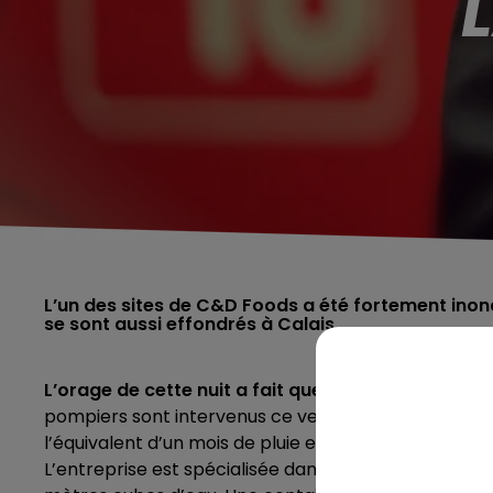
L’un des sites de C&D Foods a été fortement ino
se sont aussi effondrés à Calais.
L’orage de cette nuit a fait quelques dégâts dans 
pompiers sont intervenus ce vendredi matin sur la
l’équivalent d’un mois de pluie en seulement 24 heu
L’entreprise est spécialisée dans la fabrication d’a