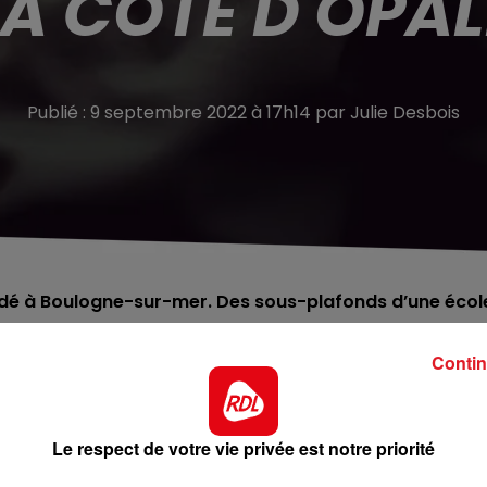
LA CÔTE D'OPAL
Publié : 9 septembre 2022 à 17h14 par Julie Desbois
ndé à Boulogne-sur-mer. Des sous-plafonds d’une écol
Contin
le Pas-de-Calais, et notamment sur le littoral.
Les
 zone Capécure à Boulogne-sur-Mer, où il est tombé
res.
L’un des sites de C&D Foods a été fortement inondé
.
Le respect de votre vie privée est notre priorité
liments pour chiens et chats. Les secours ont dû évacuer 3