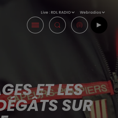
Live :
RDL RADIO
Webradios
GES ET LES
 DÉGÂTS SUR