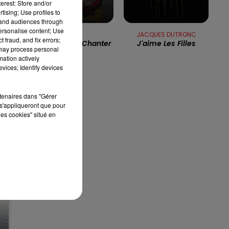
erest: Store and/or
tising; Use profiles to
13h00 - 16h00
tand audiences through
LES APRÈS-MIDI QUI CHANTENT
personalise content; Use
GOLD
JACQUES DUTRONC
 fraud, and fix errors;
Laissez-Nous Chanter
J'aime Les Filles
 may process personal
mation actively
i
vices; Identify devices
rtenaires dans "Gérer
s'appliqueront que pour
les cookies" situé en