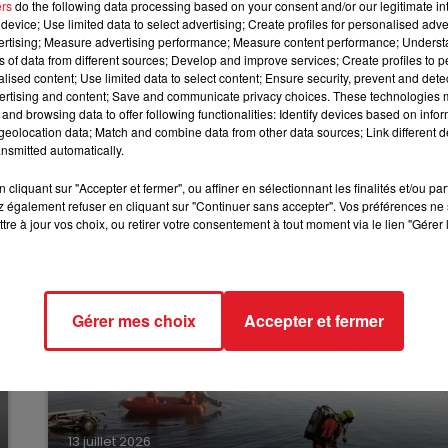
é placée au chômage technique.
ers
do the following data processing based on your consent and/or our legitimate int
device; Use limited data to select advertising; Create profiles for personalised adver
12h00 - 13h00
drés, ce matin, à l’école Châteaubriand
. L’incident s’est
vertising; Measure advertising performance; Measure content performance; Unders
RDL & VOUS
, il n’y a pas de blessé.
Les élèves des classes touchées
ns of data from different sources; Develop and improve services; Create profiles to 
alised content; Use limited data to select content; Ensure security, prevent and detect
matinée.
ertising and content; Save and communicate privacy choices. These technologies
and browsing data to offer following functionalities: Identify devices based on infor
midi dans le Pas-de-Calais. Le département, ainsi que celu
eolocation data; Match and combine data from other data sources; Link different de
ne orages.
nsmitted automatically.
cliquant sur "Accepter et fermer", ou affiner en sélectionnant les finalités et/ou pa
 également refuser en cliquant sur "Continuer sans accepter". Vos préférences ne 
tre à jour vos choix, ou retirer votre consentement à tout moment via le lien "Gérer 
Gérer mes choix
Accepter et fermer
13 juillet 2026