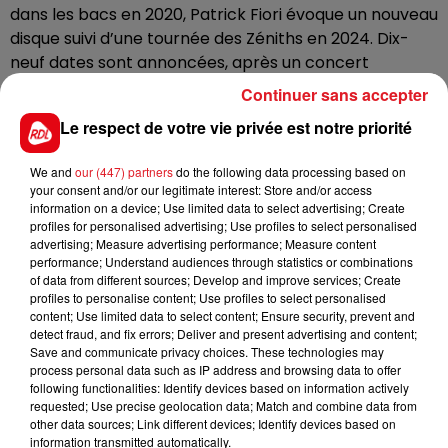
dans les bacs en 2020, Patrick Fiori évoque un nouveau
disque suivi d’une tournée des Zéniths en 2024. Dix-
neuf dates sont annoncées, après un concert
d’ouverture au Dôme de Marseille le 16 mars 2024.
Continuer sans accepter
Dans le Nord-Pas-de-Calais, le chanteur membre des
Le respect de votre vie privée est notre priorité
Enfoirés et coach dans l’émission “The Voice Kids”,
passera par Lille, le 30 mars, et Sceneo Longuenesse,
We and
our (447) partners
do the following data processing based on
le 27 novembre.
your consent and/or our legitimate interest: Store and/or access
information on a device; Use limited data to select advertising; Create
La billetterie a ouvert ce mardi matin sur
le site de
profiles for personalised advertising; Use profiles to select personalised
Sceneo
et dans les points de vente habituels.
advertising; Measure advertising performance; Measure content
performance; Understand audiences through statistics or combinations
of data from different sources; Develop and improve services; Create
profiles to personalise content; Use profiles to select personalised
content; Use limited data to select content; Ensure security, prevent and
FIL D'ACTUS
detect fraud, and fix errors; Deliver and present advertising and content;
Save and communicate privacy choices. These technologies may
process personal data such as IP address and browsing data to offer
following functionalities: Identify devices based on information actively
requested; Use precise geolocation data; Match and combine data from
other data sources; Link different devices; Identify devices based on
information transmitted automatically.