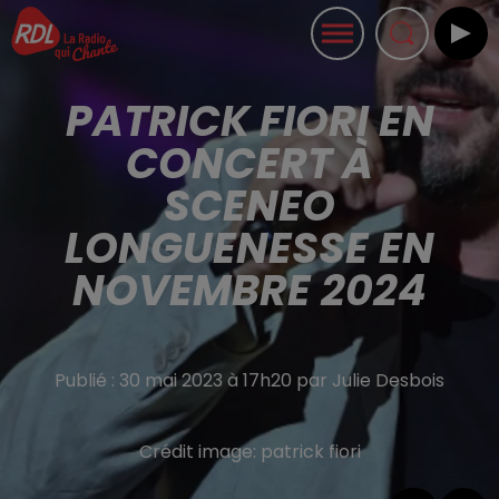
PATRICK FIORI EN
CONCERT À
SCENEO
LONGUENESSE EN
NOVEMBRE 2024
Publié : 30 mai 2023 à 17h20 par Julie Desbois
Crédit image:
patrick fiori