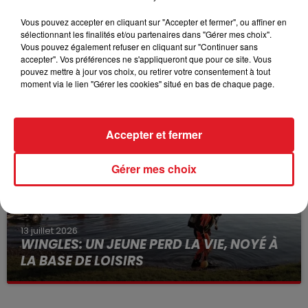
Vous pouvez accepter en cliquant sur "Accepter et fermer", ou affiner en
sélectionnant les finalités et/ou partenaires dans "Gérer mes choix".
Vous pouvez également refuser en cliquant sur "Continuer sans
15 juillet 2026
accepter". Vos préférences ne s'appliqueront que pour ce site. Vous
BÉTHUNE: ENQUÊTE POUR HOMICIDE
pouvez mettre à jour vos choix, ou retirer votre consentement à tout
moment via le lien "Gérer les cookies" situé en bas de chaque page.
VOLONTAIRE EN COURS, APRÈS LA...
Selon les premiers éléments, le logement servait
à des prostituées
Accepter et fermer
Gérer mes choix
13 juillet 2026
WINGLES: UN JEUNE PERD LA VIE, NOYÉ À
LA BASE DE LOISIRS
La victime a coulé à pic