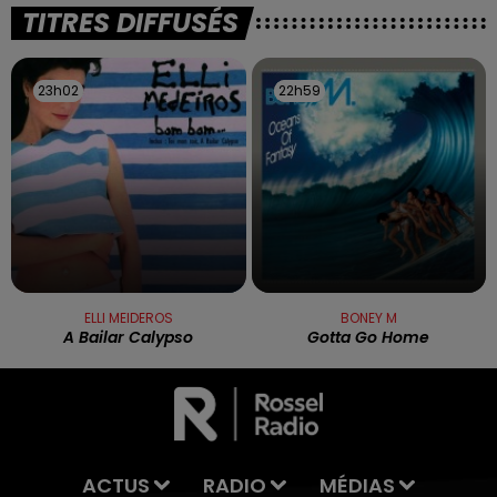
TITRES DIFFUSÉS
23h02
23h02
22h59
22h59
ELLI MEIDEROS
BONEY M
A Bailar Calypso
Gotta Go Home
ACTUS
RADIO
MÉDIAS