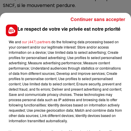
SNCF, si le mouvement perdure.
La ligne Calais - Paris, et la ligne Paris-Laon sont
Continuer sans accepter
concernées dans notre région, ainsi que l'étoile de
Le respect de votre vie privée est notre priorité
Saint-Pol-sur-Tternoise, les lienges
Amiens-
Compiègne, Creil-Beauvais ou Hirson-Laon.
We and
our (447) partners
do the following data processing based on
Des trains jugés non prioritaires pourraient etre
your consent and/or our legitimate interest: Store and/or access
information on a device; Use limited data to select advertising; Create
supprimés.
profiles for personalised advertising; Use profiles to select personalised
advertising; Measure advertising performance; Measure content
performance; Understand audiences through statistics or combinations
of data from different sources; Develop and improve services; Create
profiles to personalise content; Use profiles to select personalised
FIL D'ACTUS
content; Use limited data to select content; Ensure security, prevent and
detect fraud, and fix errors; Deliver and present advertising and content;
Save and communicate privacy choices. These technologies may
process personal data such as IP address and browsing data to offer
following functionalities: Identify devices based on information actively
requested; Use precise geolocation data; Match and combine data from
other data sources; Link different devices; Identify devices based on
information transmitted automatically.