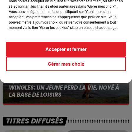
Vous pouvez accepter en cliquant sur "Accepter et fermer", ou affiner en
sélectionnant les finalités et/ou partenaires dans "Gérer mes choix".
15 juillet 2026
Vous pouvez également refuser en cliquant sur "Continuer sans
BÉTHUNE: ENQUÊTE POUR HOMICIDE
accepter". Vos préférences ne s'appliqueront que pour ce site. Vous
VOLONTAIRE EN COURS, APRÈS LA...
pouvez mettre à jour vos choix, ou retirer votre consentement à tout
moment via le lien "Gérer les cookies" situé en bas de chaque page.
Selon les premiers éléments, le logement servait
à des prostituées
Accepter et fermer
Gérer mes choix
13 juillet 2026
WINGLES: UN JEUNE PERD LA VIE, NOYÉ À
LA BASE DE LOISIRS
La victime a coulé à pic
TITRES DIFFUSÉS