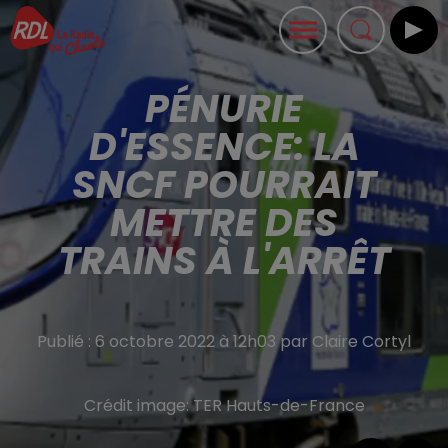
PÉNURIE
D'ESSENCE: LA
SNCF POURRAIT
METTRE DES
TRAINS À L'ARRÊT
Publié : 6 octobre 2022 à 12h03 par Claire Cortyl
Crédit image:
TER Hauts-de-France