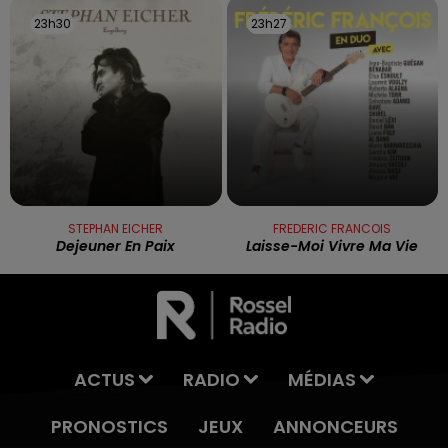
23h30
23h30
23h27
23h27
STEPHAN EICHER
FREDERIC FRANCOIS
Dejeuner En Paix
Laisse-Moi Vivre Ma Vie
ACTUS
RADIO
MÉDIAS
PRONOSTICS
JEUX
ANNONCEURS