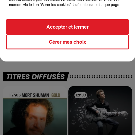
moment via le lien "Gérer les cookies" situé en bas de chaque page.
Accepter et fermer
13 juillet 2026
Gérer mes choix
WINGLES: UN JEUNE PERD LA VIE, NOYÉ À
LA BASE DE LOISIRS
La victime a coulé à pic
TITRES DIFFUSÉS
12h06
12h06
12h03
12h03