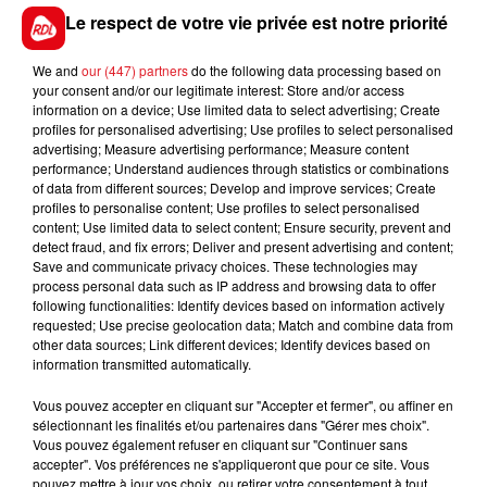
désactivées des ENT, jusqu’ à nouvel ordre, pour éviter
Le respect de votre vie privée est notre priorité
ce genre de menaces.
We and
our (447) partners
do the following data processing based on
your consent and/or our legitimate interest: Store and/or access
information on a device; Use limited data to select advertising; Create
FIL D'ACTUS
profiles for personalised advertising; Use profiles to select personalised
advertising; Measure advertising performance; Measure content
performance; Understand audiences through statistics or combinations
of data from different sources; Develop and improve services; Create
profiles to personalise content; Use profiles to select personalised
content; Use limited data to select content; Ensure security, prevent and
detect fraud, and fix errors; Deliver and present advertising and content;
Save and communicate privacy choices. These technologies may
process personal data such as IP address and browsing data to offer
following functionalities: Identify devices based on information actively
requested; Use precise geolocation data; Match and combine data from
other data sources; Link different devices; Identify devices based on
15 juillet 2026
BÉTHUNE: ENQUÊTE POUR HOMICIDE
information transmitted automatically.
VOLONTAIRE EN COURS, APRÈS LA...
Vous pouvez accepter en cliquant sur "Accepter et fermer", ou affiner en
Selon les premiers éléments, le logement servait
sélectionnant les finalités et/ou partenaires dans "Gérer mes choix".
Vous pouvez également refuser en cliquant sur "Continuer sans
à des prostituées
accepter". Vos préférences ne s'appliqueront que pour ce site. Vous
pouvez mettre à jour vos choix, ou retirer votre consentement à tout