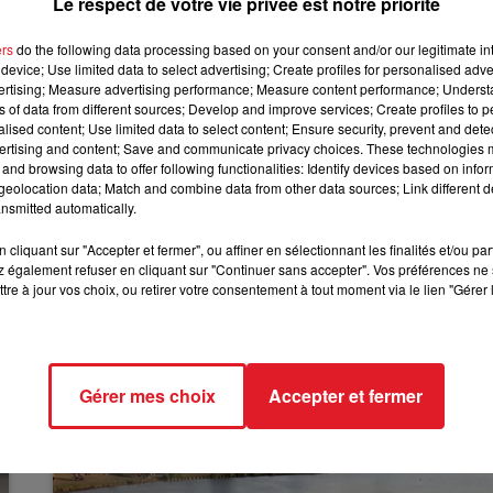
Le respect de votre vie privée est notre priorité
en charge 44 199 animaux abandonnés en 2022, égalant
12h00 - 13h00
ers
do the following data processing based on your consent and/or our legitimate int
RDL & VOUS
device; Use limited data to select advertising; Create profiles for personalised adver
vertising; Measure advertising performance; Measure content performance; Unders
la recrudescence des abandons des NAC (Nouveaux
ns of data from different sources; Develop and improve services; Create profiles to 
alised content; Use limited data to select content; Ensure security, prevent and detect
019.
ertising and content; Save and communicate privacy choices. These technologies
and browsing data to offer following functionalities: Identify devices based on infor
a maltraitance animale
. La SPA a traité 23.800 signalemen
eolocation data; Match and combine data from other data sources; Link different de
nsmitted automatically.
 cette mission, la SPA a notamment recruté plus de 250
ritorial.
cliquant sur "Accepter et fermer", ou affiner en sélectionnant les finalités et/ou pa
 également refuser en cliquant sur "Continuer sans accepter". Vos préférences ne 
tre à jour vos choix, ou retirer votre consentement à tout moment via le lien "Gérer 
Gérer mes choix
Accepter et fermer