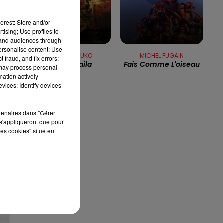
13h00 - 16h00
erest: Store and/or
LES APRÈS-MIDI QUI CHANTENT
tising; Use profiles to
tand audiences through
personalise content; Use
RITA MITSOUKO
MICHEL FUGAIN
 fraud, and fix errors;
Marcia Baila
Fais Comme L'oiseau
 may process personal
mation actively
ts
vices; Identify devices
rtenaires dans "Gérer
s'appliqueront que pour
les cookies" situé en