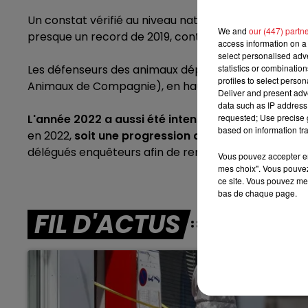
Un constat vérifié au niveau national. La
SPA a pris 
7h00 - 10h00
We and
our (447) partn
DEBOUT C'EST L'HEURE
presque un record de 2019, contre 41 186 adoptions.
access information on a 
select personalised ad
Les défenseurs des animaux déplorent également 
statistics or combinatio
profiles to select person
Animaux de Compagnie), en hausse de 34 % depuis 2
Deliver and present adv
data such as IP address 
L'année 2022 a aussi été intense sur le front de l
requested; Use precise g
based on information tra
en 2022,
soit une progression de 52%.
Pour remplir
délégués enquêteurs afin de renforcer le maillage ter
Vous pouvez accepter en 
mes choix". Vous pouvez
ce site. Vous pouvez met
bas de chaque page.
FIL D'ACTUS