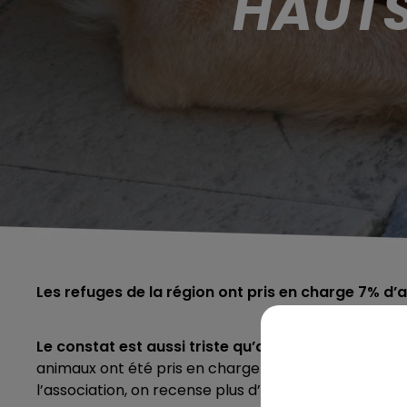
HAUTS
Les refuges de la région ont pris en charge 7% d’
Le constat est aussi triste qu’alarmant.
Selon un c
animaux ont été pris en charge en 2022 dans les six 
l’association, on recense plus d’abandons que d'ad