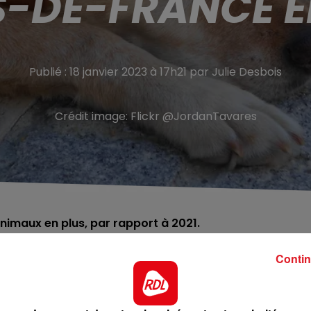
-DE-FRANCE E
Publié : 18 janvier 2023 à 17h21 par Julie Desbois
Crédit image:
Flickr @JordanTavares
animaux en plus, par rapport à 2021.
Contin
ommuniqué de la SPA publié ce mardi 17 janvier
, 6.232
refuges de la région,
soit 7% de plus qu’en 2021
.
D’après
options dans les Hauts-de-France.