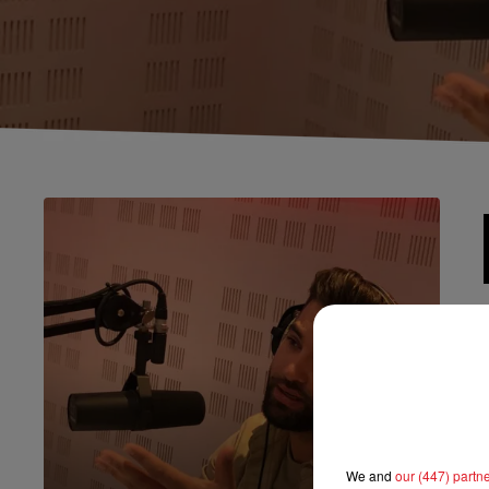
We and
our (447) partn