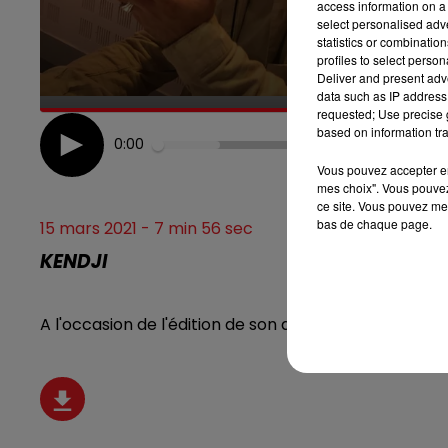
access information on a 
7h00 - 10h00
select personalised ad
DEBOUT C'EST L'HEURE
statistics or combinatio
profiles to select person
Deliver and present adv
data such as IP address 
requested; Use precise g
based on information tra
0:00
Vous pouvez accepter en 
mes choix". Vous pouvez
ce site. Vous pouvez met
bas de chaque page.
15 mars 2021 - 7 min 56 sec
KENDJI
A l'occasion de l'édition de son album "Mi Vida", rééc