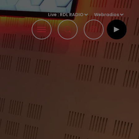
Live :
RDL RADIO
Webradios