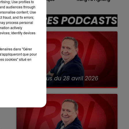
tising; Use profiles to
13h00 - 16h00
tand audiences through
LES APRÈS-MIDI QUI CHANTENT
personalise content; Use
AUTRES PODCASTS
 fraud, and fix errors;
 may process personal
mation actively
vices; Identify devices
sec
rtenaires dans "Gérer
s'appliqueront que pour
les cookies" situé en
28 avril 2026
RDL & Vous du 28 avril 2026