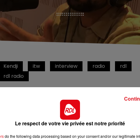
Kendji
itw
interview
radio
rdl
rdl radio
RDL Radio
Contin
Lundi 15 Mars 2021
Le respect de votre vie privée est notre priorité
ers
do the following data processing based on your consent and/or our legitimate int