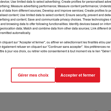
device; Use limited data to select advertising; Create profiles for personalised adver
12h00 - 13h00
vertising; Measure advertising performance; Measure content performance; Unders
RDL & VOUS
ns of data from different sources; Develop and improve services; Create profiles to 
alised content; Use limited data to select content; Ensure security, prevent and detect
ertising and content; Save and communicate privacy choices. These technologies
and browsing data to offer following functionalities: Identify devices based on infor
eolocation data; Match and combine data from other data sources; Link different de
nsmitted automatically.
7 min 56 
cliquant sur "Accepter et fermer", ou affiner en sélectionnant les finalités et/ou pa
 également refuser en cliquant sur "Continuer sans accepter". Vos préférences ne 
tre à jour vos choix, ou retirer votre consentement à tout moment via le lien "Gérer 
Gérer mes choix
Accepter et fermer
outez l'interview de Kendji sur RDL !