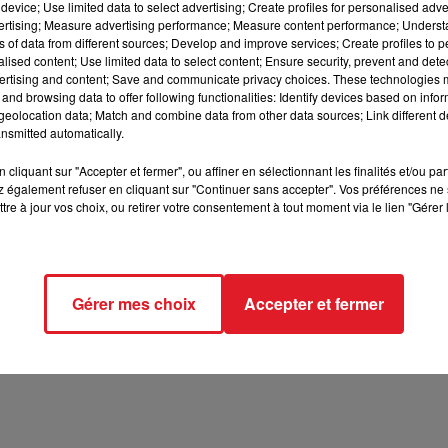
device; Use limited data to select advertising; Create profiles for personalised adver
vertising; Measure advertising performance; Measure content performance; Unders
12h00 - 13h00
ns of data from different sources; Develop and improve services; Create profiles to 
RDL & VOUS
alised content; Use limited data to select content; Ensure security, prevent and detect
ertising and content; Save and communicate privacy choices. These technologies
and browsing data to offer following functionalities: Identify devices based on infor
eolocation data; Match and combine data from other data sources; Link different de
nsmitted automatically.
3 min 47 
cliquant sur "Accepter et fermer", ou affiner en sélectionnant les finalités et/ou pa
 également refuser en cliquant sur "Continuer sans accepter". Vos préférences ne 
tre à jour vos choix, ou retirer votre consentement à tout moment via le lien "Gérer 
Gérer mes choix
Accepter et fermer
tez le live de
LOUANE sur RDL !