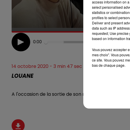
access information on a 
select personalised ad
7h00 - 10h00
statistics or combinatio
DEBOUT C'EST L'HEURE
profiles to select person
Deliver and present adv
data such as IP address 
requested; Use precise g
based on information tra
0:00
Vous pouvez accepter en 
mes choix". Vous pouvez
ce site. Vous pouvez met
bas de chaque page.
14 octobre 2020 - 3 min 47 sec
LOUANE
A l'occasion de la sortie de son nouvel album, réécou