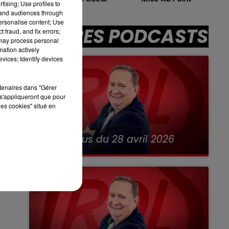
tising; Use profiles to
tand audiences through
13h00 - 16h00
personalise content; Use
LES APRÈS-MIDI QUI CHANTENT
AUTRES PODCASTS
 fraud, and fix errors;
 may process personal
mation actively
vices; Identify devices
sec
rtenaires dans "Gérer
s'appliqueront que pour
les cookies" situé en
28 avril 2026
RDL & Vous du 28 avril 2026