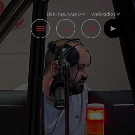
Live :
RDL RADIO
Webradios