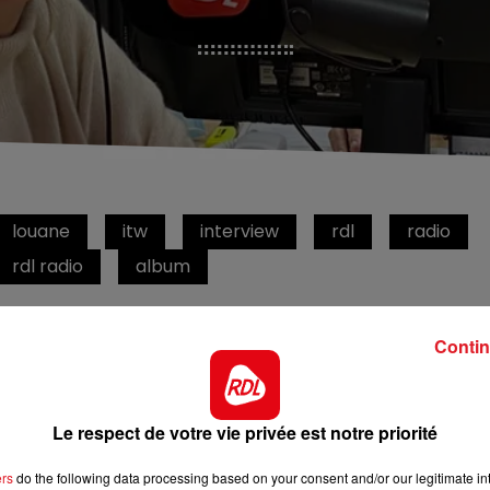
louane
itw
interview
rdl
radio
rdl radio
album
RDL Radio
Contin
Mercredi 14 Octobre 2020
Le respect de votre vie privée est notre priorité
ers
do the following data processing based on your consent and/or our legitimate int