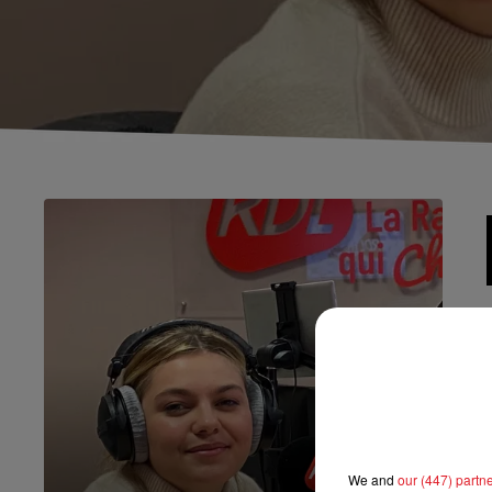
We and
our (447) partn