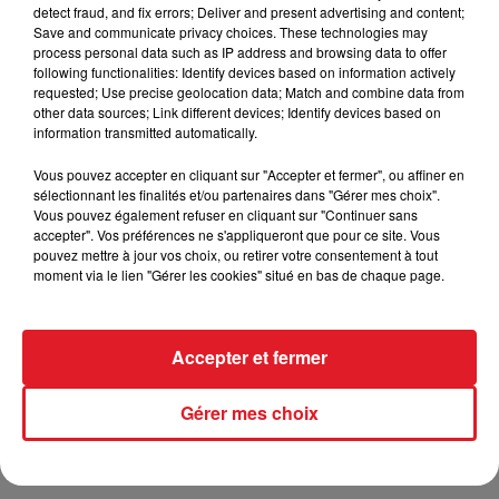
detect fraud, and fix errors; Deliver and present advertising and content;
Save and communicate privacy choices. These technologies may
process personal data such as IP address and browsing data to offer
following functionalities: Identify devices based on information actively
requested; Use precise geolocation data; Match and combine data from
other data sources; Link different devices; Identify devices based on
information transmitted automatically.
TITRES DIFFUSÉS
Vous pouvez accepter en cliquant sur "Accepter et fermer", ou affiner en
sélectionnant les finalités et/ou partenaires dans "Gérer mes choix".
Vous pouvez également refuser en cliquant sur "Continuer sans
10h25
10h25
10h21
10h21
accepter". Vos préférences ne s'appliqueront que pour ce site. Vous
pouvez mettre à jour vos choix, ou retirer votre consentement à tout
moment via le lien "Gérer les cookies" situé en bas de chaque page.
Accepter et fermer
Gérer mes choix
FLORENT PAGNY
PATRICK JUVET
Je Sais Qui Je Suis
Où Sont Les Femmes