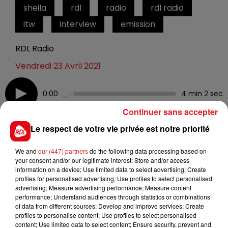
sheila
rdl
radio
rdl radio
itw
interview
emission
RDL Radio
Vendredi 23 Avril 2021
0:00
4 min 2 sec
Continuer sans accepter
Le respect de votre vie privée est notre priorité
23 avril 2021 - 4 min 2 sec
SHEILA
We and
our (447) partners
do the following data processing based on
your consent and/or our legitimate interest: Store and/or access
information on a device; Use limited data to select advertising; Create
profiles for personalised advertising; Use profiles to select personalised
Pour la sortie de son dernier album "Venue d'ailleurs",
advertising; Measure advertising performance; Measure content
réecoutez l'interview de Sheila sur RDL !
performance; Understand audiences through statistics or combinations
of data from different sources; Develop and improve services; Create
profiles to personalise content; Use profiles to select personalised
content; Use limited data to select content; Ensure security, prevent and