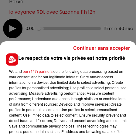
Hervé
la voyance RDL avec Suzanne 11h 12h
0:00
15 min 40 sec
Continuer sans accepter
5 novembre 2021 - 15 min 40 sec
Le respect de votre vie privée est notre priorité
RDL VOYANCE
We and
our (447) partners
do the following data processing based on
your consent and/or our legitimate interest: Store and/or access
information on a device; Use limited data to select advertising; Create
Tous les vendredis dés 11h,retrouvez notre Voyante
profiles for personalised advertising; Use profiles to select personalised
incontournable dans notre region !
advertising; Measure advertising performance; Measure content
performance; Understand audiences through statistics or combinations
of data from different sources; Develop and improve services; Create
profiles to personalise content; Use profiles to select personalised
content; Use limited data to select content; Ensure security, prevent and
detect fraud, and fix errors; Deliver and present advertising and content;
Save and communicate privacy choices. These technologies may
process personal data such as IP address and browsing data to offer