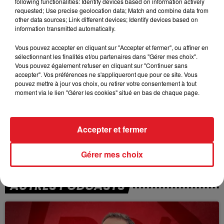
following functionalities: Identify devices based on information actively
TITRES DIFFUSÉS
requested; Use precise geolocation data; Match and combine data from
other data sources; Link different devices; Identify devices based on
information transmitted automatically.
5h00
5h00
4h55
4h55
Vous pouvez accepter en cliquant sur "Accepter et fermer", ou affiner en
sélectionnant les finalités et/ou partenaires dans "Gérer mes choix".
Vous pouvez également refuser en cliquant sur "Continuer sans
accepter". Vos préférences ne s'appliqueront que pour ce site. Vous
pouvez mettre à jour vos choix, ou retirer votre consentement à tout
moment via le lien "Gérer les cookies" situé en bas de chaque page.
Accepter et fermer
CLAUDE FRANÇOIS
PASCAL OBISPO
Magnolias For Ever
Tombé Pour Elle
Gérer mes choix
AUTRES PODCASTS