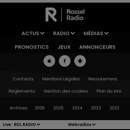
ACTUS
RADIO
MÉDIAS
PRONOSTICS
JEUX
ANNONCEURS
Contacts
Mentions Légales
Recrutement
Règlements
Gestion des cookies
Plan du site
13h00 - 16h00
LES APRÈS-MIDI QUI CHANTENT
Archives
2026
2025
2024
2023
2022
Live :
RDL RADIO
Webradios