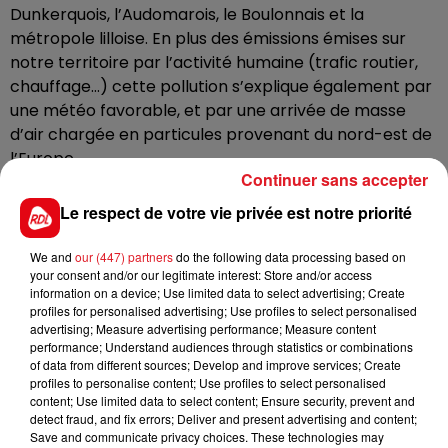
Dunkerquois, l’Audomarois, le Boulonnais et la
métropole lilloise. En plus des émissions émises sur
notre territoire par l’activité humaine (trafic routier,
chauffage…) cette pollution s’explique également par
une météo favorable, et par une arrivée de masse
d’air chargée en particules provenant du nord-est de
l’Europe.
Continuer sans accepter
Les autorités recommandent de privilégier, tant que
Le respect de votre vie privée est notre priorité
possible, les transports en commun et de baisser la
vitesse sur les grandes routes. Les plus fragiles sont
We and
our (447) partners
do the following data processing based on
aussi invités à éviter les activités physiques en
your consent and/or our legitimate interest: Store and/or access
extérieur.
information on a device; Use limited data to select advertising; Create
profiles for personalised advertising; Use profiles to select personalised
La situation devrait s'améliorer demain, mercredi. Un
advertising; Measure advertising performance; Measure content
épisode de pollution aux particules fines, inédit depuis
performance; Understand audiences through statistics or combinations
of data from different sources; Develop and improve services; Create
novembre 2020, avait déjà eu lieu mi-janvier pendant
profiles to personalise content; Use profiles to select personalised
4 jours.
content; Use limited data to select content; Ensure security, prevent and
detect fraud, and fix errors; Deliver and present advertising and content;
Save and communicate privacy choices. These technologies may