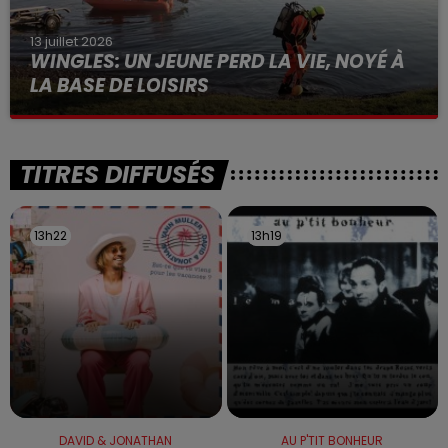
13 juillet 2026
WINGLES: UN JEUNE PERD LA VIE, NOYÉ À
LA BASE DE LOISIRS
La victime a coulé à pic
TITRES DIFFUSÉS
13h22
13h22
13h19
13h19
DAVID & JONATHAN
AU P'TIT BONHEUR