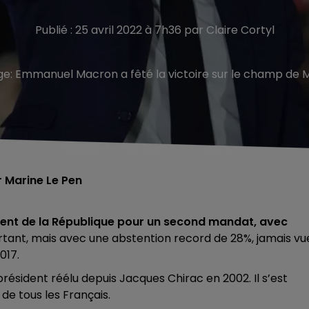
Publié : 25 avril 2022 à 7h36 par Claire Cortyl
ge:
Emmanuel Macron a fêté la victoire sur le champ de Ma
r Marine Le Pen
ent de la République pour un second mandat, avec
rtant, mais avec une abstention record de 28%, jamais vu
017.
résident réélu depuis Jacques Chirac en 2002. Il s’est
 de tous les Français.