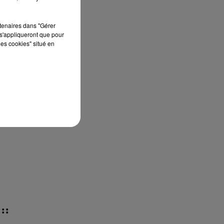
e,
rtenaires dans "Gérer
s'appliqueront que pour
les cookies" situé en
est