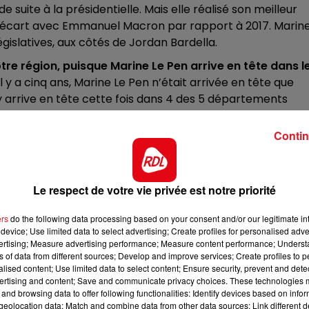
 suite à la présidentielle. Mais elle réalisé son meilleur
10h00 - 12h00
on écart avec Emmanuel Macron par rapport à 2017. Marin
RDL WEEKEND
gislatives, aux côtés de Jordan Bardella.
re région, puisque Marine Le Pen arrive en tête dans l
l y a cinq ans, Marine Le Pen n’était arrivée en tête que
y arrive en tête cette fois dans 4 des 5 départements
Contin
-de-Calais, avec 57.49% des voix, confirmant le score
68% des suffrages.
Elle confirme son avance dans de
e arrive en tête aussi à Etaples, Calais, ou encore à
lle recueille 67% des suffrages à Hénin Beaumont, 6 points
Le respect de votre vie privée est notre priorité
sière, et même jusqu’à 71,39% des voix à Auchel, son meille
ers
do the following data processing based on your consent and/or our legitimate int
0.66% des voix, à Aire sur la lys avec 53.61% des suffrages.
device; Use limited data to select advertising; Create profiles for personalised adver
x, ainsi qu’à Béthune, avec 52.32% des voix.
vertising; Measure advertising performance; Measure content performance; Unders
ns of data from different sources; Develop and improve services; Create profiles to 
oté, avec 78,43 % des voix. Il l’emporte aussi à Berck av
alised content; Use limited data to select content; Ensure security, prevent and detect
nt conserve également Arras, et Saint-Omer .
ertising and content; Save and communicate privacy choices. These technologies
and browsing data to offer following functionalities: Identify devices based on infor
eolocation data; Match and combine data from other data sources; Link different de