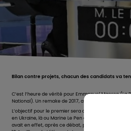
Bilan contre projets, chacun des candidats va ten
C’est l’heure de vérité pour Emmanuel Macron (La
National). Un remake de 2017, avec la même affiche q
L’objectif pour le premier sera de défendre son bila
en Ukraine, là ou Marine Le Pen doit convaincre, avec 
avait en effet, après ce débat, perdu 3 points dans 