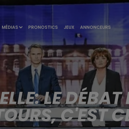
MÉDIAS
PRONOSTICS
JEUX
ANNONCEURS
ELLE: LE DÉBAT 
OURS, C'EST C