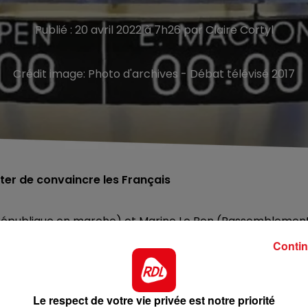
Publié : 20 avril 2022 à 7h26 par Claire Cortyl
Crédit image:
Photo d'archives - Débat télévisé 2017
ter de convaincre les Français
 République en marche) et Marine Le Pen (Rassemblemen
u’il y a 5 ans.
Contin
n, notamment la gestion de la crise sanitaire et de la guer
ses projets, et faire mieux qu’il y a 5 ans. La candidate
les sondages, en 2017 à l’issue de sa performance suivie p
Le respect de votre vie privée est notre priorité