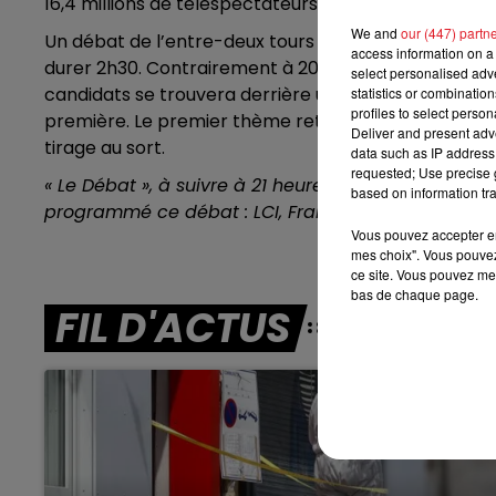
16,4 millions de téléspectateurs.
We and
our (447) partn
Un débat de l’entre-deux tours de l’élection présiden
8h00 - 10h00
access information on a 
RDL WEEK-END
durer 2h30. Contrairement à 2017 ou les deux candid
select personalised ad
candidats se trouvera derrière une table distincte, 
statistics or combinatio
profiles to select person
première. Le premier thème retenu est celui du pouvoi
Deliver and present adv
tirage au sort.
data such as IP address 
requested; Use precise g
« Le Débat », à suivre à 21 heures sur TF1, France 2
based on information tra
programmé ce débat : LCI, Franceinfo et Public Sé
Vous pouvez accepter en 
mes choix". Vous pouvez
ce site. Vous pouvez met
bas de chaque page.
FIL D'ACTUS