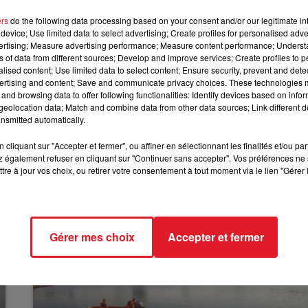
ers
do the following data processing based on your consent and/or our legitimate int
tielle présenté par Gilles Bouleau et Léa Salamé, qui doit
11h00 - 12h00
device; Use limited data to select advertising; Create profiles for personalised adver
SUR UN AIR D'ACCORDÉON
ats étaient installés à la même table, chacun des
vertising; Measure advertising performance; Measure content performance; Unders
à 2m50 de distance. C’est Marine le Pen qui parlera la
ns of data from different sources; Develop and improve services; Create profiles to 
alised content; Use limited data to select content; Ensure security, prevent and detect
r d’achat. C’est aussi celle qui clôturera. Ça s’est joué 
ertising and content; Save and communicate privacy choices. These technologies
and browsing data to offer following functionalities: Identify devices based on infor
eolocation data; Match and combine data from other data sources; Link different de
 mais aussi sur la TNT, puisque plusieurs chaînes ont
nsmitted automatically.
nat
cliquant sur "Accepter et fermer", ou affiner en sélectionnant les finalités et/ou pa
 également refuser en cliquant sur "Continuer sans accepter". Vos préférences ne 
tre à jour vos choix, ou retirer votre consentement à tout moment via le lien "Gérer 
Gérer mes choix
Accepter et fermer