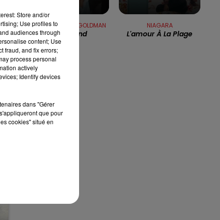
erest: Store and/or
8h00 - 10h00
tising; Use profiles to
RDL WEEK-END
JEAN-JACQUES GOLDMAN
NIAGARA
tand audiences through
Elle Attend
L'amour À La Plage
personalise content; Use
 fraud, and fix errors;
au
 may process personal
mation actively
vices; Identify devices
rtenaires dans "Gérer
s'appliqueront que pour
les cookies" situé en